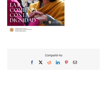
Compartir-ho
Facebook
X
Reddit
LinkedIn
Pinterest
Email