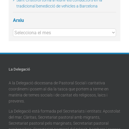
Sant Cristòfol torna a reunir els conductors en la
tradicional benedicció de vehicles a Barcelona
Arxiu
Arxius
La Delegació
A la Delegació diocesana de Pastoral Social i caritativa
coordinem i posem al dia la tasca que portem a terme en
matèria de temes socials i de caritat els religiosos, laics i
preveres.
La Delegació està formada pel Secretariats i entitats: Apostolat
del mar, Càritas, Secretariat pastoral amb migrants,
Secretariat pastoral pels marginats, Secretariat pastoral