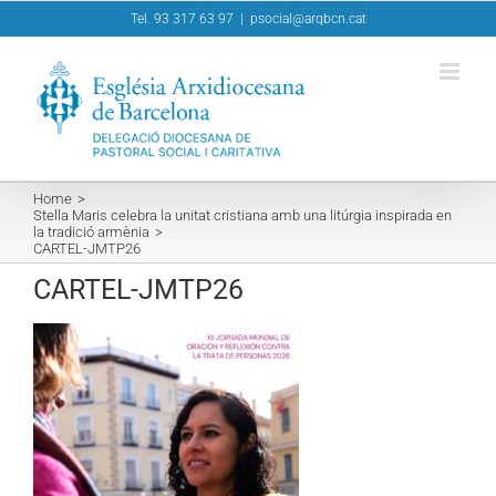
Skip
Tel. 93 317 63 97
|
psocial@arqbcn.cat
to
content
Home
Stella Maris celebra la unitat cristiana amb una litúrgia inspirada en
la tradició armènia
CARTEL-JMTP26
CARTEL-JMTP26