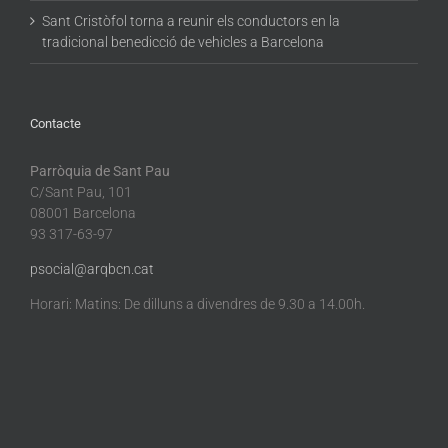
Sant Cristòfol torna a reunir els conductors en la
tradicional benedicció de vehicles a Barcelona
Contacte
Parròquia de Sant Pau
C/Sant Pau, 101
08001 Barcelona
93 317-63-97
psocial@arqbcn.cat
Horari: Matins: De dilluns a divendres de 9.30 a 14.00h.