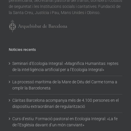
penitenciària, Secretariat pastoral del trànsit, bombers i cossos
de seguretat i les Institucions socials i caritatives: Fundació de
la Santa Creu, Justícia i Pau, Mans Unides i Obinso.
Noticies recents
Seminari d’Ecologia Integral: «Magnifica Humanitas: reptes
de la intel·ligència artificial per a l’Ecologia Integral»
La processó marítima de la Mare de Déu del Carme torna a
omplir la Barceloneta
Càritas Barcelona acompanya més de 4.100 persones en el
dispositiu extraordinari de regularització
Curs d’estiu: Formació pastoral en Ecologia Integral: «La fe
de l’Església davant d’un món canviant»