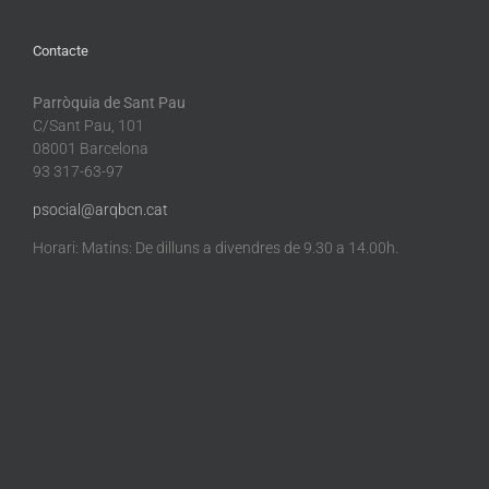
Contacte
Parròquia de Sant Pau
C/Sant Pau, 101
08001 Barcelona
93 317-63-97
psocial@arqbcn.cat
Horari: Matins: De dilluns a divendres de 9.30 a 14.00h.