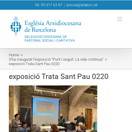
Skip
Tel. 93 317 63 97
|
psocial@arqbcn.cat
to
content
Home
S’ha inaugurat l’exposició “Punt i seguit. La vida continua”
exposició Trata Sant Pau 0220
exposició Trata Sant Pau 0220