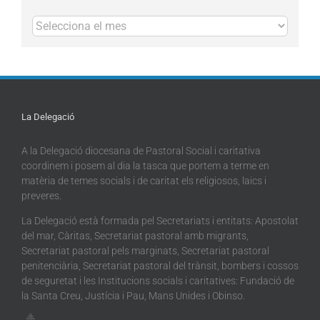
Arxius
La Delegació
A la Delegació diocesana de Pastoral Social i caritativa
coordinem i posem al dia la tasca que portem a terme en
matèria de temes socials i de caritat els religiosos, laics i
preveres.
La Delegació està formada pel Secretariats i entitats: Apostolat
del mar, Càritas, Secretariat pastoral amb migrants,
Secretariat pastoral pels marginats, Secretariat pastoral
penitenciària, Secretariat pastoral del trànsit, bombers i cossos
de seguretat i les Institucions socials i caritatives: Fundació de
la Santa Creu, Justícia i Pau, Mans Unides i Obinso.