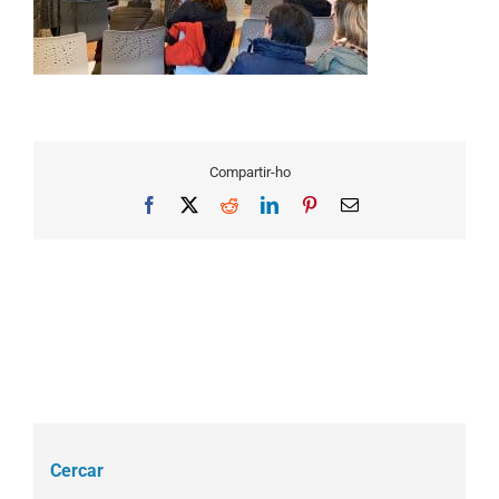
Compartir-ho
Facebook
X
Reddit
LinkedIn
Pinterest
Email
Cercar