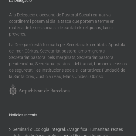
La Delegació
A la Delegació diocesana de Pastoral Social i caritativa
coordinem i posem al dia la tasca que portem a terme en
matèria de temes socials i de caritat els religiosos, laics i
preveres.
La Delegació està formada pel Secretariats i entitats: Apostolat
del mar, Càritas, Secretariat pastoral amb migrants,
Secretariat pastoral pels marginats, Secretariat pastoral
penitenciària, Secretariat pastoral del trànsit, bombers i cossos
de seguretat i les Institucions socials i caritatives: Fundació de
la Santa Creu, Justícia i Pau, Mans Unides i Obinso.
Noticies recents
Seminari d’Ecologia Integral: «Magnifica Humanitas: reptes
de la intel·ligència artificial per a l’Ecologia Integral»