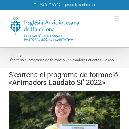
Skip
Tel. 93 317 63 97
|
psocial@arqbcn.cat
to
content
Home
S’estrena el programa de formació «Animadors Laudato Si’ 2022»
S’estrena el programa de formació
«Animadors Laudato Si’ 2022»
View
Larger
Image