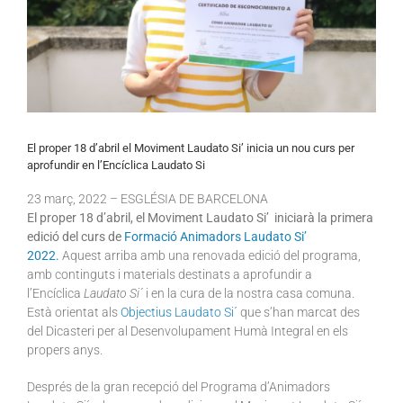
El proper 18 d’abril el Moviment Laudato Si’ inicia un nou curs per
aprofundir en l’Encíclica Laudato Si
23
març
, 2022 – ESGLÉSIA DE BARCELONA
El proper 18 d’abril, el Moviment Laudato Si’ iniciarà la primera
edició del curs de
Formació Animadors Laudato Si’
2022.
Aquest arriba amb una renovada edició del programa,
amb continguts i materials destinats a aprofundir a
l’Encíclica
Laudato Si´
i en la cura de la nostra casa comuna.
Està orientat als
Objectius Laudato Si´
que s’han marcat des
del Dicasteri per al Desenvolupament Humà Integral en els
propers anys.
Després de la gran recepció del Programa d’Animadors