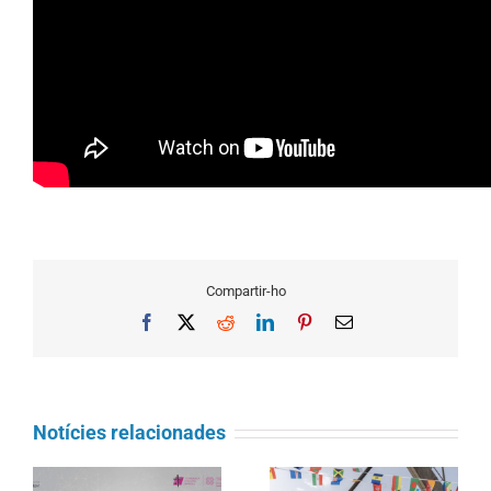
Compartir-ho
Facebook
X
Reddit
LinkedIn
Pinterest
Email
Notícies relacionades