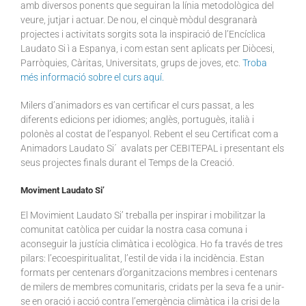
amb diversos ponents que seguiran la línia metodològica del
veure, jutjar i actuar. De nou, el cinquè mòdul desgranarà
projectes i activitats sorgits sota la inspiració de l’Encíclica
Laudato Si ì a Espanya, i com estan sent aplicats per Diòcesi,
Parròquies, Càritas, Universitats, grups de joves, etc.
Troba
més informació sobre el curs aquí.
Milers d’animadors es van certificar el curs passat, a les
diferents edicions per idiomes; anglès, portuguès, italià i
polonès al costat de l’espanyol. Rebent el seu Certificat com a
Animadors Laudato Si´ avalats per CEBITEPAL i presentant els
seus projectes finals durant el Temps de la Creació.
Moviment Laudato Si’
El Movimient Laudato Si’ treballa per inspirar i mobilitzar la
comunitat catòlica per cuidar la nostra casa comuna i
aconseguir la justícia climàtica i ecològica. Ho fa través de tres
pilars: l’ecoespiritualitat, l’estil de vida i la incidència. Estan
formats per centenars d’organitzacions membres i centenars
de milers de membres comunitaris, cridats per la seva fe a unir-
se en oració i acció contra l’emergència climàtica i la crisi de la