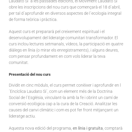
Laudato Si´ a les passades edicions, el Moviment Laudato Si´
obre les inscripcions del nou curs que començarà el 18 d´abril,
per tal d´aprofundir en diversos aspectes de l´ecologia integral
de forma teòrica i pràctica.
Aquest curs et prepararà pel creixement espiritual i el
desenvolupament del lideratge comunitari transformador. El
curs inclou lectures setmanals, vídeos, la participació en quatre
diàlegs en línia (o mirar els enregistraments), i alguns deures,
com pensar profundament en com vols liderar la teva
comunitat.
Presentació del nou curs
Dividit en cinc mòduls, el curs permet conèixer i aprofundir en l
´Encíclica Laudato Si´, com un element més de la Doctrina
Social de l´Església, vinculant-la amb la fe i obrint un camí de
conversió ecològica cap a la cura de la Creació. Analitzar les
causes del canvi climàtic i com es pot fer front mitjançant un
lideratge actiu.
Aquesta nova edició del programa,
en línia i gratuïta
, comptarà