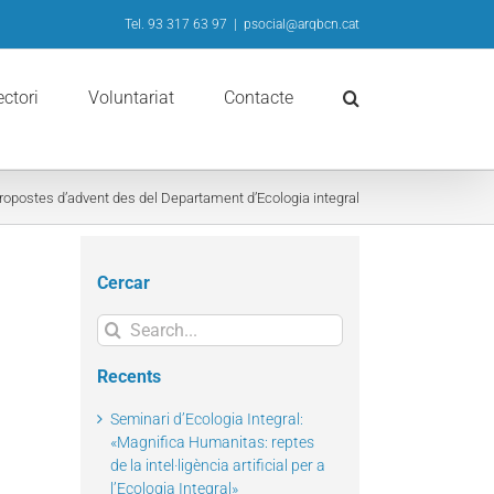
Tel. 93 317 63 97
|
psocial@arqbcn.cat
ectori
Voluntariat
Contacte
ropostes d’advent des del Departament d’Ecologia integral
Cercar
Search
for:
Recents
Seminari d’Ecologia Integral:
«Magnifica Humanitas: reptes
de la intel·ligència artificial per a
l’Ecologia Integral»