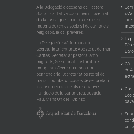
A la Delegació diocesana de Pastoral
Semin
Social i caritativa coordinem i posem al
«Mag
dia la tasca que portem a terme en
intel
matèria de temes socials i de caritat els
Integ
religiosos, laics i preveres.
La p
La Delegació està formada pel
Déu 
Secretariats i entitats: Apostolat del mar,
Barc
Càritas, Secretariat pastoral amb
migrants, Secretariat pastoral pels
Càri
marginats, Secretariat pastoral
de 4.
penitenciària, Secretariat pastoral del
extra
trànsit, bombers i cossos de seguretat i
les Institucions socials i caritatives:
Curs
Fundació de la Santa Creu, Justícia i
Ecolo
Pau, Mans Unides i Obinso.
dava
Sant 
condu
bene