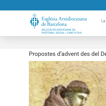
Skip
to
content
La
Propostes d’advent des del D
View
Larger
Image