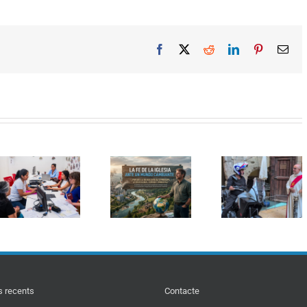
Facebook
X
Reddit
LinkedIn
Pinterest
Ema
Seminar
Curs d’estiu:
Sant Cristòfol
d’Ecolog
Formació
torna a reunir
Integral
pastoral en
els conductors
«Magnifi
Ecologia
en la
Humanita
Integral: «La fe
tradicional
reptes de 
de l’Església
benedicció de
intel·ligèn
davant d’un
vehicles a
artificial p
món canviant»
Barcelona
l’Ecologi
Integral
s recents
Contacte