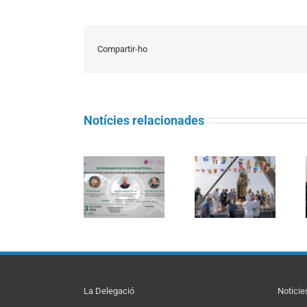
Compartir-ho
Notícies relacionades
Seminari
Càritas
d’Ecologia
Barcelona
Integral:
La processó
acompanya
«Magnifica
marítima de la
més de 4.100
Humanitas:
Mare de Déu
persones en el
reptes de la
del Carme
dispositiu
intel·ligència
torna a omplir
extraordinari
artificial per a
la Barceloneta
de
l’Ecologia
regularització
Integral»
La Delegació
Noticie