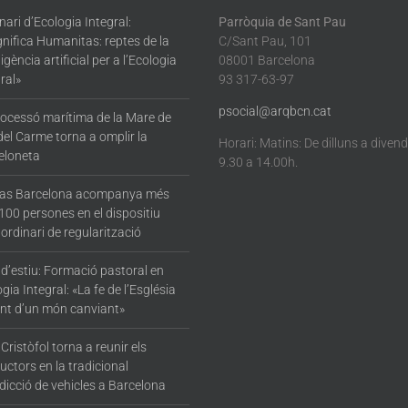
ari d’Ecologia Integral:
Parròquia de Sant Pau
nifica Humanitas: reptes de la
C/Sant Pau, 101
·ligència artificial per a l’Ecologia
08001 Barcelona
ral»
93 317-63-97
psocial@arqbcn.cat
rocessó marítima de la Mare de
del Carme torna a omplir la
Horari: Matins: De dilluns a diven
eloneta
9.30 a 14.00h.
tas Barcelona acompanya més
100 persones en el dispositiu
ordinari de regularització
 d’estiu: Formació pastoral en
gia Integral: «La fe de l’Església
nt d’un món canviant»
Cristòfol torna a reunir els
ctors en la tradicional
dicció de vehicles a Barcelona