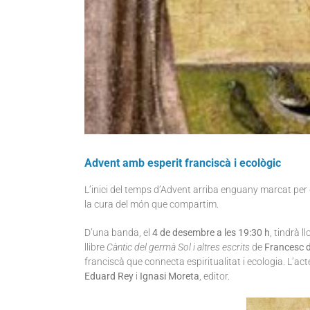
Advent amb esperit franciscà i ecològic
L’inici del temps d’Advent arriba enguany marcat per
la cura del món que compartim.
D’una banda, el
4 de desembre a les 19:30 h
, tindrà llo
llibre
Càntic del germà Sol i altres escrits
de
Francesc d
franciscà que connecta espiritualitat i ecologia. L’a
Eduard Rey
i
Ignasi Moreta
, editor.