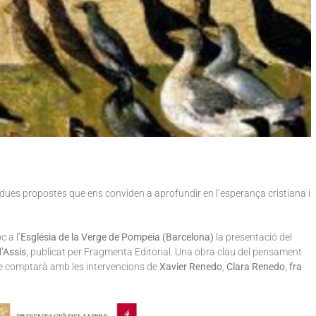
 dues propostes que ens conviden a aprofundir en l’esperança cristiana i
c a l’
Església de la Verge de Pompeia (Barcelona)
la presentació del
’Assís
, publicat per Fragmenta Editorial. Una obra clau del pensament
cte comptarà amb les intervencions de
Xavier Renedo
,
Clara Renedo
,
fra