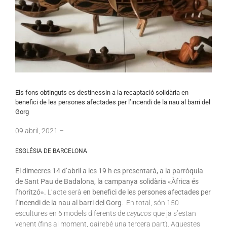
Els fons obtinguts es destinessin a la recaptació solidària en
benefici de les persones afectades per l’incendi de la nau al barri del
Gorg
09
abril
, 2021 –
ESGLÉSIA DE BARCELONA
El dimecres 14 d’abril a les 19 h es presentarà, a la parròquia
de Sant Pau de Badalona, la campanya solidària «Àfrica és
l’horitzó».
L’acte serà
en benefici de les persones afectades per
l’incendi de la nau al barri del Gorg
. En total, són 150
escultures en 6 models diferents de
cayucos
que ja s’estan
venent (fins al moment, gairebé una tercera part). Aquestes