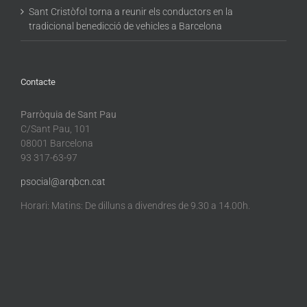
Sant Cristòfol torna a reunir els conductors en la
tradicional benedicció de vehicles a Barcelona
Contacte
Parròquia de Sant Pau
C/Sant Pau, 101
08001 Barcelona
93 317-63-97
psocial@arqbcn.cat
Horari: Matins: De dilluns a divendres de 9.30 a 14.00h.