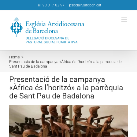
Skip
Tel. 93 317 63 97
|
psocial@arqbcn.cat
to
content
Home
Presentació de la campanya «Àfrica és l’horitzó» a la parròquia de
Sant Pau de Badalona
Presentació de la campanya
«Àfrica és l’horitzó» a la parròquia
de Sant Pau de Badalona
View
Larger
Image