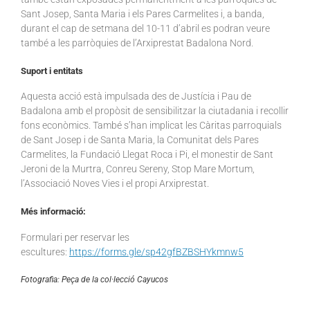
Sant Josep, Santa Maria i els Pares Carmelites i, a banda,
durant el cap de setmana del 10-11 d’abril es podran veure
també a les parròquies de l’Arxiprestat Badalona Nord.
Suport i entitats
Aquesta acció està impulsada des de Justícia i Pau de
Badalona amb el propòsit de sensibilitzar la ciutadania i recollir
fons econòmics. També s’han implicat les Càritas parroquials
de Sant Josep i de Santa Maria, la Comunitat dels Pares
Carmelites, la Fundació Llegat Roca i Pi, el monestir de Sant
Jeroni de la Murtra, Conreu Sereny, Stop Mare Mortum,
l’Associació Noves Vies i el propi Arxiprestat.
Més informació:
Formulari per reservar les
escultures:
https://forms.gle/sp42gfBZBSHYkmnw5
Fotografia: Peça de la col·lecció Cayucos