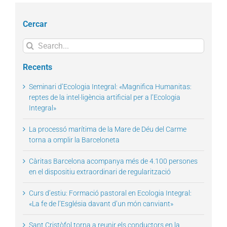
Cercar
Search
for:
Recents
Seminari d’Ecologia Integral: «Magnifica Humanitas:
reptes de la intel·ligència artificial per a l’Ecologia
Integral»
La processó marítima de la Mare de Déu del Carme
torna a omplir la Barceloneta
Càritas Barcelona acompanya més de 4.100 persones
en el dispositiu extraordinari de regularització
Curs d’estiu: Formació pastoral en Ecologia Integral:
«La fe de l’Església davant d’un món canviant»
Sant Cristòfol torna a reunir els conductors en la