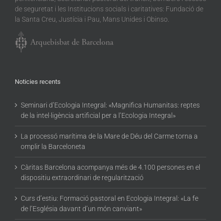
de seguretat i les Institucions socials i caritatives: Fundació de
la Santa Creu, Justícia i Pau, Mans Unides i Obinso.
Noticies recents
Seminari d’Ecologia Integral: «Magnifica Humanitas: reptes
de la intel·ligència artificial per a l’Ecologia Integral»
La processó marítima de la Mare de Déu del Carme torna a
omplir la Barceloneta
Càritas Barcelona acompanya més de 4.100 persones en el
dispositiu extraordinari de regularització
Curs d’estiu: Formació pastoral en Ecologia Integral: «La fe
de l’Església davant d’un món canviant»