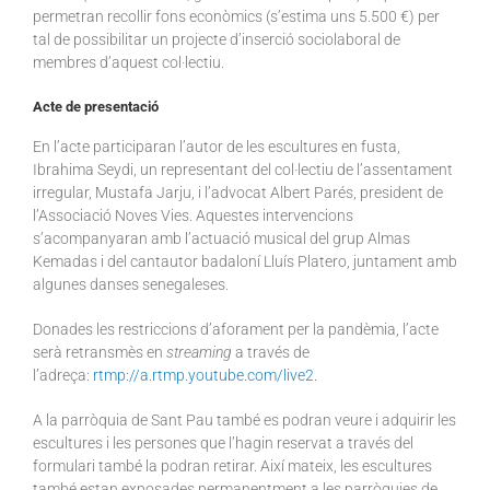
permetran recollir fons econòmics (s’estima uns 5.500 €) per
tal de possibilitar un projecte d’inserció sociolaboral de
membres d’aquest col·lectiu.
Acte de presentació
En l’acte participaran l’autor de les escultures en fusta,
Ibrahima Seydi, un representant del col·lectiu de l’assentament
irregular, Mustafa Jarju, i l’advocat Albert Parés, president de
l’Associació Noves Vies. Aquestes intervencions
s’acompanyaran amb l’actuació musical del grup Almas
Kemadas i del cantautor badaloní Lluís Platero, juntament amb
algunes danses senegaleses.
Donades les restriccions d’aforament per la pandèmia, l’acte
serà retransmès en
streaming
a través de
l’adreça:
rtmp://a.rtmp.youtube.com/live2.
A la parròquia de Sant Pau també es podran veure i adquirir les
escultures i les persones que l’hagin reservat a través del
formulari també la podran retirar. Així mateix, les escultures
també estan exposades permanentment a les parròquies de