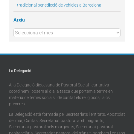
tradicional benedicció de vehicles a Barcelona
Arxiu
Arxius
La Delegació
A la Delegació diocesana de Pastoral Social i caritativa
coordinem i posem al dia la tasca que portem a terme en
matèria de temes socials i de caritat els religiosos, laics i
preveres.
La Delegació està formada pel Secretariats i entitats: Apostolat
del mar, Càritas, Secretariat pastoral amb migrants,
Secretariat pastoral pels marginats, Secretariat pastoral
penitenciària, Secretariat pastoral del trànsit, bombers i cossos