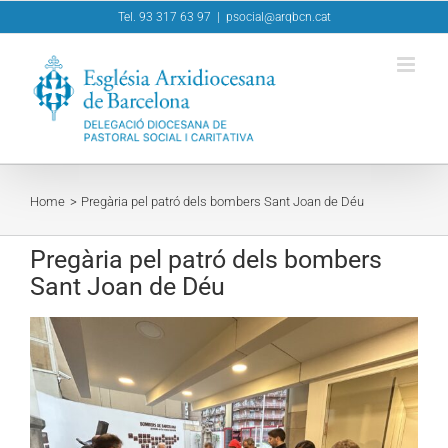
Skip
Tel. 93 317 63 97
|
psocial@arqbcn.cat
to
content
Home
Pregària pel patró dels bombers Sant Joan de Déu
Pregària pel patró dels bombers
Sant Joan de Déu
View
Larger
Image