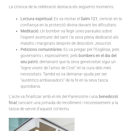
La crònica de la celebració destaca els següents moments:
Lectura espiritual:
Es va recitar el
Salm 121
, centrat en la
confiança en la protecció divina davant les dificultats.
Meditació:
Un bomber va llegir unes paraules sobre
l’esperit aventurer del sant i la seva plena dedicació als
malalts i marginats després de descobrir Jesucrist.
Peticions comunitàries:
Es va pregar per l’Església, pels
governants i, especialment, pels
bombers en el dia del
seu patró
, demanant que la seva generositat sigui un
“signe vivent de l’amor de Crist” en la cura dels més
necessitats. També es va demanar ajuda per ser
“autèntics ambaixadors” de la fe en la seva tasca
quotidiana.
L’acte va finalitzar amb el rés del Parenostre i una
benedicció
final
, tancant una jornada de recolliment i reconeixement a la
tasca de servei d’aquest col·lectiu.