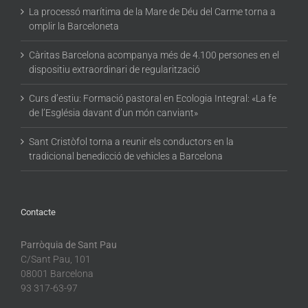
La processó marítima de la Mare de Déu del Carme torna a
omplir la Barceloneta
Càritas Barcelona acompanya més de 4.100 persones en el
dispositiu extraordinari de regularització
Curs d’estiu: Formació pastoral en Ecologia Integral: «La fe
de l’Església davant d’un món canviant»
Sant Cristòfol torna a reunir els conductors en la
tradicional benedicció de vehicles a Barcelona
Contacte
Parròquia de Sant Pau
C/Sant Pau, 101
08001 Barcelona
93 317-63-97