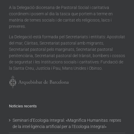
A la Delegació diocesana de Pastoral Social i caritativa
coordinem i posem al dia la tasca que portem a terme en
matèria de temes socials i de caritat els religiosos, laics i
preveres.
La Delegació està formada pel Secretariats i entitats: Apostolat
del mar, Càritas, Secretariat pastoral amb migrants,
Secretariat pastoral pels marginats, Secretariat pastoral
penitenciària, Secretariat pastoral del trànsit, bombers i cossos
de seguretat i les Institucions socials i caritatives: Fundació de
la Santa Creu, Justícia i Pau, Mans Unides i Obinso.
Noticies recents
Seminari d’Ecologia Integral: «Magnifica Humanitas: reptes
de la intel·ligència artificial per a l’Ecologia Integral»