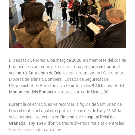
El passat divendres,
6 de març de 2026
, els membres del cos de
bombers es van reunir per celebrar una
pregària en honor al
seu patró, Sant Joan de Déu
. L’acte, organitzat pel Secretariat
Diocesà de Trànsit, Bombers i Cossos de Seguretat de
l’Arquebisbat de Barcelona, va tenir lloc a les
9:45 h
davant del
Monument dels Bombers
, situat al carrer de Lleida, 30.
Durant la celebració, es va recordar la figura de Sant Joan de
Déu i el motiu pel qual és el patró del cos des de l’any 1953: la
seva heroica intervenció en l’
incendi de l’Hospital Reial de
Granada l’any 1549
, d’on va treure diversos malalts d’entre les
flames sense patir cap dany.