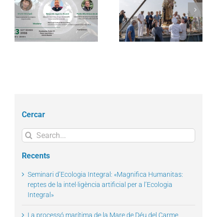
Càritas Barcelona
La processó marítima
acompanya més de
la
de la Mare de Déu del
4.100 persones en el
l
Carme torna a omplir la
dispositiu extraordinari
Barceloneta
de regularització
Cercar
Search
for:
Recents
Seminari d’Ecologia Integral: «Magnifica Humanitas:
reptes de la intel·ligència artificial per a l’Ecologia
Integral»
La processó marítima de la Mare de Déu del Carme