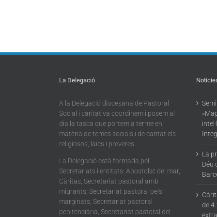
La Delegació
Noticie
A la Delegació diocesana de Pastoral
Semin
Social i caritativa coordinem i posem al
«Mag
dia la tasca que portem a terme en
intel
matèria de temes socials i de caritat els
Integ
religiosos, laics i preveres.
La p
La Delegació està formada pel
Déu 
Secretariats i entitats: Apostolat del mar,
Barc
Càritas, Secretariat pastoral amb
migrants, Secretariat pastoral pels
Càri
marginats, Secretariat pastoral
de 4.
penitenciària, Secretariat pastoral del
extra