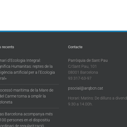
s recents
Contacte
ari d’Ecologia Integral:
Parròquia de Sant Pau
nifica Humanitas: reptes de la
C/Sant Pau, 101
·ligència artificial per a l’Ecologia
08001 Barcelona
ral»
93 317-63-97
psocial@arqbcn.cat
rocessó marítima de la Mare de
del Carme torna a omplir la
Horari: Matins: De dilluns a diven
eloneta
9.30 a 14.00h.
tas Barcelona acompanya més
100 persones en el dispositiu
ordinari de regularització