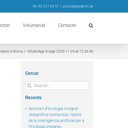
Tel. 93 317 63 97
|
psocial@arqbcn.cat
ectori
Voluntariat
Contacte
 pobres a Roma
WhatsApp Image 2025-11-24 at 12.56.36
Cercar
Search
for:
Recents
Seminari d’Ecologia Integral:
«Magnifica Humanitas: reptes
de la intel·ligència artificial per a
l’Ecologia Integral»