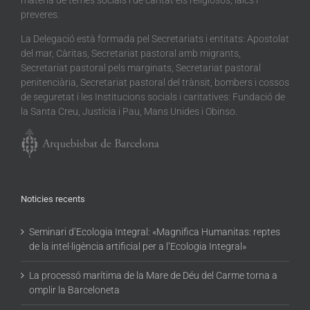
matèria de temes socials i de caritat els religiosos, laics i
preveres.
La Delegació està formada pel Secretariats i entitats: Apostolat
del mar, Càritas, Secretariat pastoral amb migrants,
Secretariat pastoral pels marginats, Secretariat pastoral
penitenciària, Secretariat pastoral del trànsit, bombers i cossos
de seguretat i les Institucions socials i caritatives: Fundació de
la Santa Creu, Justícia i Pau, Mans Unides i Obinso.
Noticies recents
Seminari d’Ecologia Integral: «Magnifica Humanitas: reptes
de la intel·ligència artificial per a l’Ecologia Integral»
La processó marítima de la Mare de Déu del Carme torna a
omplir la Barceloneta