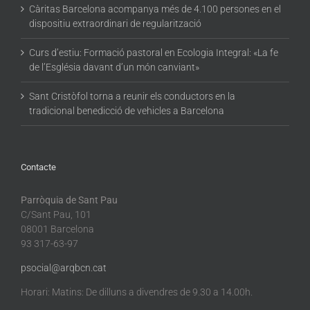
Càritas Barcelona acompanya més de 4.100 persones en el
dispositiu extraordinari de regularització
Curs d’estiu: Formació pastoral en Ecologia Integral: «La fe
de l’Església davant d’un món canviant»
Sant Cristòfol torna a reunir els conductors en la
tradicional benedicció de vehicles a Barcelona
Contacte
Parròquia de Sant Pau
C/Sant Pau, 101
08001 Barcelona
93 317-63-97
psocial@arqbcn.cat
Horari: Matins: De dilluns a divendres de 9.30 a 14.00h.