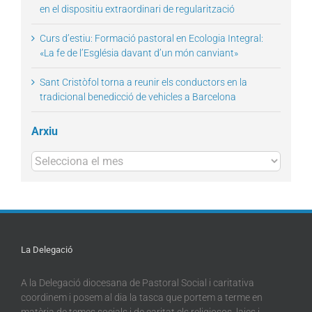
en el dispositiu extraordinari de regularització
Curs d’estiu: Formació pastoral en Ecologia Integral:
«La fe de l’Església davant d’un món canviant»
Sant Cristòfol torna a reunir els conductors en la
tradicional benedicció de vehicles a Barcelona
Arxiu
Arxius
La Delegació
A la Delegació diocesana de Pastoral Social i caritativa
coordinem i posem al dia la tasca que portem a terme en