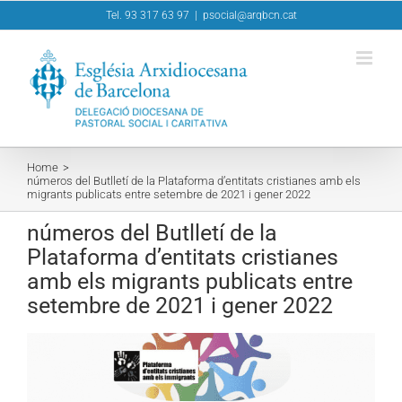
Skip
Tel. 93 317 63 97
|
psocial@arqbcn.cat
to
content
Home
números del Butlletí de la Plataforma d’entitats cristianes amb els
migrants publicats entre setembre de 2021 i gener 2022
números del Butlletí de la
Plataforma d’entitats cristianes
amb els migrants publicats entre
setembre de 2021 i gener 2022
View
Larger
Image