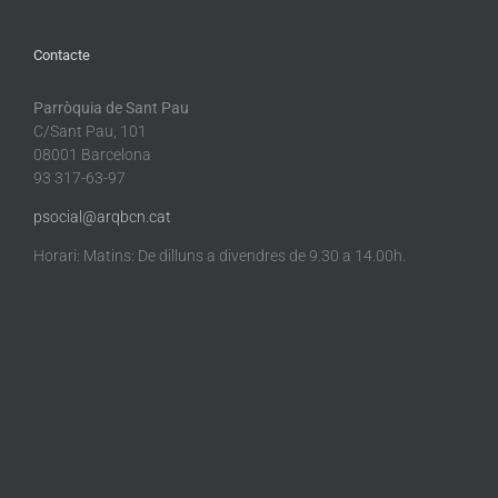
Contacte
Parròquia de Sant Pau
C/Sant Pau, 101
08001 Barcelona
93 317-63-97
psocial@arqbcn.cat
Horari: Matins: De dilluns a divendres de 9.30 a 14.00h.