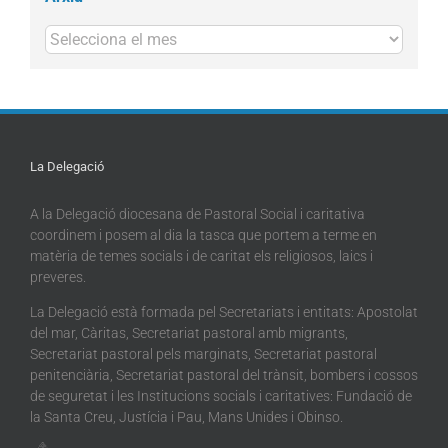
Arxius
La Delegació
A la Delegació diocesana de Pastoral Social i caritativa
coordinem i posem al dia la tasca que portem a terme en
matèria de temes socials i de caritat els religiosos, laics i
preveres.
La Delegació està formada pel Secretariats i entitats: Apostolat
del mar, Càritas, Secretariat pastoral amb migrants,
Secretariat pastoral pels marginats, Secretariat pastoral
penitenciària, Secretariat pastoral del trànsit, bombers i cossos
de seguretat i les Institucions socials i caritatives: Fundació de
la Santa Creu, Justícia i Pau, Mans Unides i Obinso.