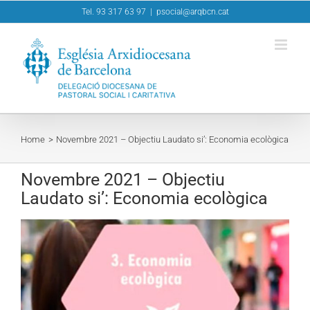
Skip
Tel. 93 317 63 97
|
psocial@arqbcn.cat
to
content
Home
Novembre 2021 – Objectiu Laudato si’: Economia ecològica
Novembre 2021 – Objectiu
Laudato si’: Economia ecològica
View
Larger
Image