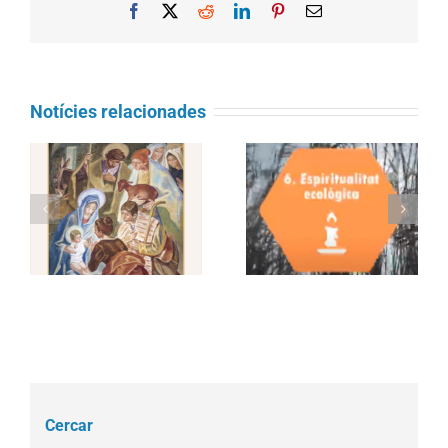
Facebook
X
Reddit
LinkedIn
Pinterest
Email
Notícies relacionades
Juny 2021 – Objectiu
Juliol 2021 – Objectiu
Laudato si’ : Promoure
Laudato si’: Participar
una espiritualitat
en l’acció comunitària
ecològica
Cercar