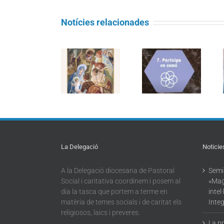
Notícies relacionades
Juliol 2021 –
Setembre 2021
Objectiu
– Objectiu
Molt bon
Laudato si’:
Laudato si’:
Nadal!!
Participar en
Escoltar el
l’acció
clam dels
comunitària
pobres
La Delegació
Noticie
A la Delegació diocesana de Pastoral
Semin
Social i caritativa coordinem i posem al
«Mag
dia la tasca que portem a terme en
intel
matèria de temes socials i de caritat els
Integ
religiosos, laics i preveres.
La p