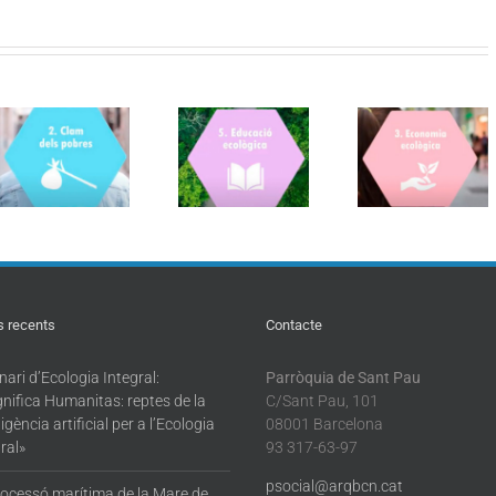
Novembre
Octubre 2021
2021 –
– Objectiu
Objectiu
Molt bo
Laudato si’:
Laudato si’:
Nadal!!
Educació
Economia
ecològica
ecològica
s recents
Contacte
ari d’Ecologia Integral:
Parròquia de Sant Pau
nifica Humanitas: reptes de la
C/Sant Pau, 101
·ligència artificial per a l’Ecologia
08001 Barcelona
ral»
93 317-63-97
psocial@arqbcn.cat
rocessó marítima de la Mare de