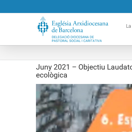
Skip
to
content
La
Juny 2021 – Objectiu Laudato 
ecològica
View
Larger
Image