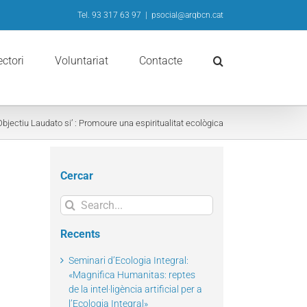
Tel. 93 317 63 97
|
psocial@arqbcn.cat
ectori
Voluntariat
Contacte
bjectiu Laudato si’ : Promoure una espiritualitat ecològica
Cercar
Search
for:
Recents
Seminari d’Ecologia Integral:
«Magnifica Humanitas: reptes
de la intel·ligència artificial per a
l’Ecologia Integral»