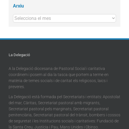
Arxiu
Arxius
La Delegació
A la Delegació diocesana de Pastoral Social i caritativa
coordinem i posem al dia la tasca que portem a terme en
matèria de temes socials i de caritat els religiosos, laics i
preveres.
La Delegació està formada pel Secretariats i entitats: Apostolat
del mar, Càritas, Secretariat pastoral amb migrants,
Secretariat pastoral pels marginats, Secretariat pastoral
penitenciària, Secretariat pastoral del trànsit, bombers i cossos
de seguretat i les Institucions socials i caritatives: Fundació de
la Santa Creu, Justícia i Pau, Mans Unides i Obinso.