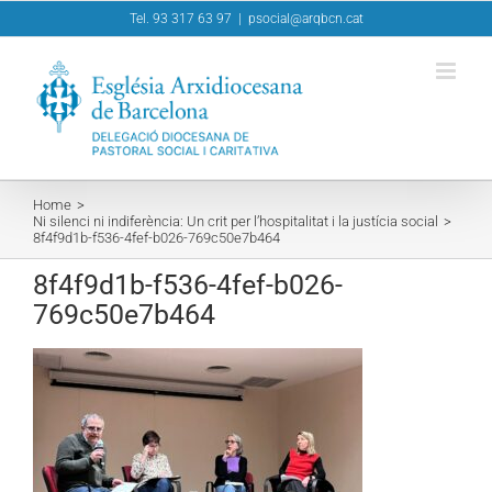
Skip
Tel. 93 317 63 97
|
psocial@arqbcn.cat
to
content
Home
Ni silenci ni indiferència: Un crit per l’hospitalitat i la justícia social
8f4f9d1b-f536-4fef-b026-769c50e7b464
8f4f9d1b-f536-4fef-b026-
769c50e7b464