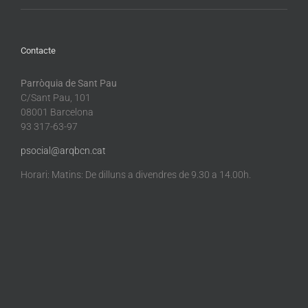
Contacte
Parròquia de Sant Pau
C/Sant Pau, 101
08001 Barcelona
93 317-63-97
psocial@arqbcn.cat
Horari: Matins: De dilluns a divendres de 9.30 a 14.00h.