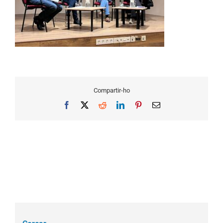
Compartir-ho
Facebook
X
Reddit
LinkedIn
Pinterest
Email