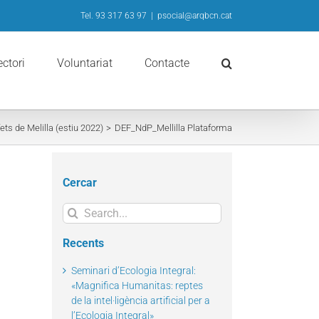
Tel. 93 317 63 97
|
psocial@arqbcn.cat
ectori
Voluntariat
Contacte
ets de Melilla (estiu 2022)
DEF_NdP_Mellilla Plataforma
Cercar
Search
for:
Recents
Seminari d’Ecologia Integral:
«Magnifica Humanitas: reptes
de la intel·ligència artificial per a
l’Ecologia Integral»