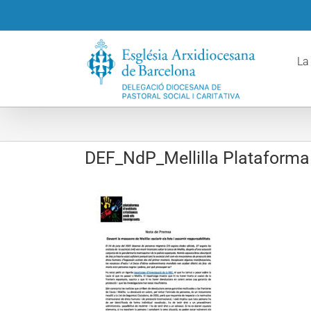
Skip
to
content
La
DEF_NdP_Mellilla Plataforma