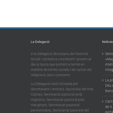
La Delegació
Noticie
A la Delegació diocesana de Pastoral
Semin
Social i caritativa coordinem i posem al
«Mag
dia la tasca que portem a terme en
intel
matèria de temes socials i de caritat els
Integ
religiosos, laics i preveres.
La p
La Delegació està formada pel
Déu 
Secretariats i entitats: Apostolat del mar,
Barc
Càritas, Secretariat pastoral amb
migrants, Secretariat pastoral pels
Càri
marginats, Secretariat pastoral
de 4.
penitenciària, Secretariat pastoral del
extra