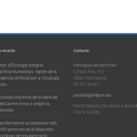
s recents
Contacte
ari d’Ecologia Integral:
Parròquia de Sant Pau
nifica Humanitas: reptes de la
C/Sant Pau, 101
·ligència artificial per a l’Ecologia
08001 Barcelona
ral»
93 317-63-97
psocial@arqbcn.cat
rocessó marítima de la Mare de
del Carme torna a omplir la
Horari: Matins: De dilluns a diven
eloneta
9.30 a 14.00h.
tas Barcelona acompanya més
100 persones en el dispositiu
ordinari de regularització