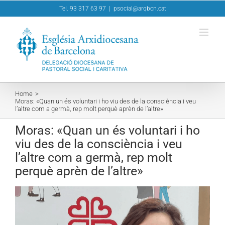
Skip
Tel. 93 317 63 97
|
psocial@arqbcn.cat
to
content
Home
Moras: «Quan un és voluntari i ho viu des de la consciència i veu
l’altre com a germà, rep molt perquè aprèn de l’altre»
Moras: «Quan un és voluntari i ho
viu des de la consciència i veu
l’altre com a germà, rep molt
perquè aprèn de l’altre»
View
Larger
Image