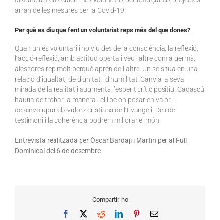
arran de les mesures per la Covid-19.
Per què es diu que fent un voluntariat reps més del que dones?
Quan un és voluntari i ho viu des de la consciència, la reflexió,
l’acció-reflexió, amb actitud oberta i veu l’altre com a germà,
aleshores rep molt perquè aprèn de l’altre. Un se situa en una
relació d’igualtat, de dignitat i d’humilitat. Canvia la seva
mirada de la realitat i augmenta l’esperit crític positiu. Cadascú
hauria de trobar la manera i el lloc on posar en valor i
desenvolupar els valors cristians de l’Evangeli. Des del
testimoni i la coherència podrem millorar el món.
Entrevista realitzada per Òscar Bardají i Martín per al Full
Dominical del 6 de desembre
Compartir-ho
Facebook
X
Reddit
LinkedIn
Pinterest
Email