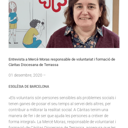
Entrevista a Mercè Moras responsable de voluntariat i formació de
Càritas Diocesana de Terrassa
01
desembre
, 2020 –
ESGLÉSIA DE BARCELONA
«Els voluntaris són persones sensibles als problemes socials i
tenen ganes de posar el seu temps al servei dels altres, per
contribuir a millorar la realitat social. A Càritas tenim una
manera de fer i de ser que ajuda les persones a créixer de
forma integral». La Mercè Moras, responsable de voluntariat i
formació de Càritas Diocesana de Terrassa, assegura que les