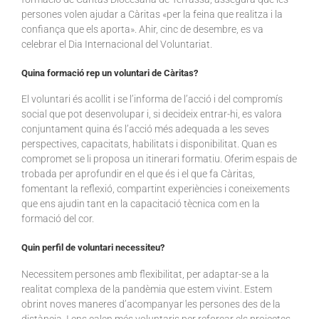
persones volen ajudar a Càritas «per la feina que realitza i la
confiança que els aporta». Ahir, cinc de desembre, es va
celebrar el Dia Internacional del Voluntariat.
Quina formació rep un voluntari de Càritas?
El voluntari és acollit i se l’informa de l’acció i del compromís
social que pot desenvolupar i, si decideix entrar-hi, es valora
conjuntament quina és l’acció més adequada a les seves
perspectives, capacitats, habilitats i disponibilitat. Quan es
compromet se li proposa un itinerari formatiu. Oferim espais de
trobada per aprofundir en el que és i el que fa Càritas,
fomentant la reflexió, compartint experiències i coneixements
que ens ajudin tant en la capacitació tècnica com en la
formació del cor.
Quin perfil de voluntari necessiteu?
Necessitem persones amb flexibilitat, per adaptar-se a la
realitat complexa de la pandèmia que estem vivint. Estem
obrint noves maneres d’acompanyar les persones des de la
distància. I ens calen més voluntaris per reforçar els projectes