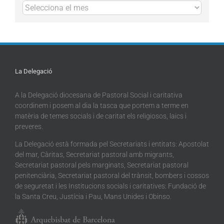
Arxius
La Delegació
A la Delegació diocesana de Pastoral Social i caritativa
coordinem i posem al dia la tasca que portem a terme en
matèria de temes socials i de caritat els religiosos, laics i
preveres.
La Delegació està formada pel Secretariats i entitats: Apostolat
del mar, Càritas, Secretariat pastoral amb migrants,
Secretariat pastoral pels marginats, Secretariat pastoral
penitenciària, Secretariat pastoral del trànsit, bombers i cossos
de seguretat i les Institucions socials i caritatives: Fundació de
la Santa Creu, Justícia i Pau, Mans Unides i Obinso.