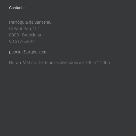
Contacte
Parròquia de Sant Pau
C/Sant Pau, 101
08001 Barcelona
93 317-63-97
psocial@arqbcn.cat
Horari: Matins: De dilluns a divendres de 9.30 a 14.00h.