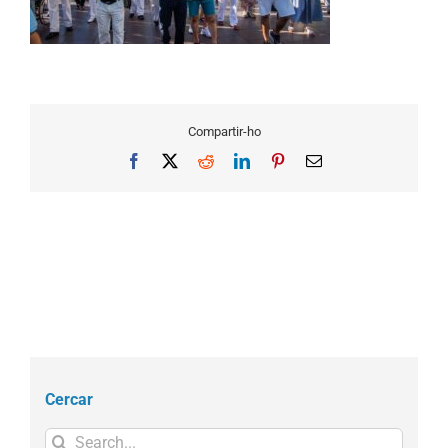
Compartir-ho
Facebook
X
Reddit
LinkedIn
Pinterest
Email
Cercar
Search