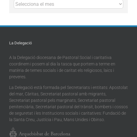
Arxius
La Delegació
A la Delegació diocesana de Pastoral Social i caritativa
coordinem i posem al dia la tasca que portem a terme en
matèria de temes socials i de caritat els religiosos, laics i
preveres.
La Delegació està formada pel Secretariats i entitats: Apostolat
del mar, Càritas, Secretariat pastoral amb migrants,
Secretariat pastoral pels marginats, Secretariat pastoral
penitenciària, Secretariat pastoral del trànsit, bombers i cossos
de seguretat i les Institucions socials i caritatives: Fundació de
la Santa Creu, Justícia i Pau, Mans Unides i Obinso.