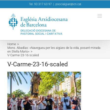
Skip
Tel. 93 317 63 97
|
psocial@arqbcn.cat
to
content
Home
Mons. Abadías: «Navegueu per les aigües de la vida, posant mirada
en Stella Maris»
V-Carme-23-16-scaled
V-Carme-23-16-scaled