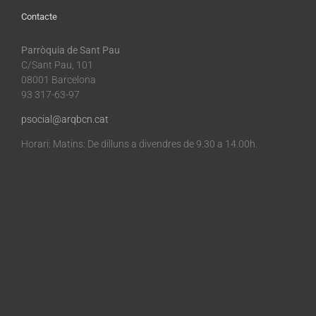
Contacte
Parròquia de Sant Pau
C/Sant Pau, 101
08001 Barcelona
93 317-63-97
psocial@arqbcn.cat
Horari: Matins: De dilluns a divendres de 9.30 a 14.00h.