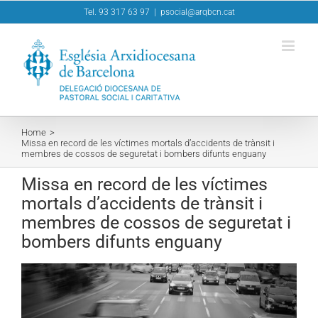
Skip
Tel. 93 317 63 97
|
psocial@arqbcn.cat
to
content
Home
Missa en record de les víctimes mortals d’accidents de trànsit i
membres de cossos de seguretat i bombers difunts enguany
Missa en record de les víctimes
mortals d’accidents de trànsit i
membres de cossos de seguretat i
bombers difunts enguany
View
Larger
Image