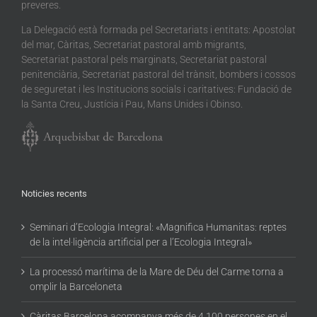
preveres.
La Delegació està formada pel Secretariats i entitats: Apostolat
del mar, Càritas, Secretariat pastoral amb migrants,
Secretariat pastoral pels marginats, Secretariat pastoral
penitenciària, Secretariat pastoral del trànsit, bombers i cossos
de seguretat i les Institucions socials i caritatives: Fundació de
la Santa Creu, Justícia i Pau, Mans Unides i Obinso.
Noticies recents
Seminari d’Ecologia Integral: «Magnifica Humanitas: reptes
de la intel·ligència artificial per a l’Ecologia Integral»
La processó marítima de la Mare de Déu del Carme torna a
omplir la Barceloneta
Càritas Barcelona acompanya més de 4.100 persones en el