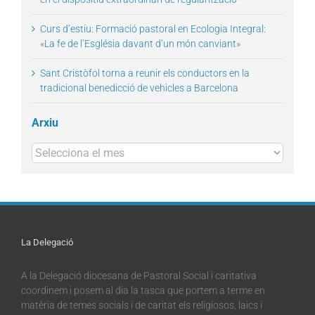
Curs d’estiu: Formació pastoral en Ecologia Integral:
«La fe de l’Església davant d’un món canviant»
Sant Cristòfol torna a reunir els conductors en la
tradicional benedicció de vehicles a Barcelona
Arxiu
Arxius
La Delegació
A la Delegació diocesana de Pastoral Social i caritativa
coordinem i posem al dia la tasca que portem a terme en
matèria de temes socials i de caritat els religiosos, laics i