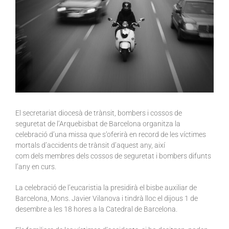
El secretariat diocesà de trànsit, bombers i cossos de
seguretat de l’Arquebisbat de Barcelona organitza la
celebració d’una missa que s’oferirà en record de les víctimes
mortals d’accidents de trànsit d’aquest any, així
com dels membres dels cossos de seguretat i bombers difunts
l’any en curs.
La celebració de l’eucaristia la presidirà el bisbe auxiliar de
Barcelona, Mons. Javier Vilanova i tindrà lloc el dijous 1 de
desembre a les 18 hores a la Catedral de Barcelona.