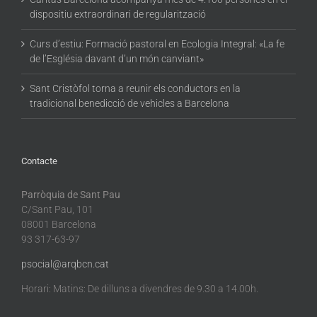
dispositiu extraordinari de regularització
Curs d’estiu: Formació pastoral en Ecologia Integral: «La fe
de l’Església davant d’un món canviant»
Sant Cristòfol torna a reunir els conductors en la
tradicional benedicció de vehicles a Barcelona
Contacte
Parròquia de Sant Pau
C/Sant Pau, 101
08001 Barcelona
93 317-63-97
psocial@arqbcn.cat
Horari: Matins: De dilluns a divendres de 9.30 a 14.00h.