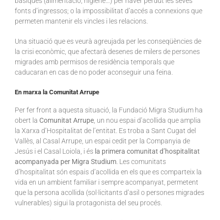
bàsiques (alimentació, higiene…) per haver perdut les seves
fonts d’ingressos; o la impossibilitat d’accés a connexions que
permeten mantenir els vincles i les relacions.
Una situació que es veurà agreujada per les conseqüències de
la crisi econòmic, que afectarà desenes de milers de persones
migrades amb permisos de residència temporals que
caducaran en cas de no poder aconseguir una feina.
En marxa la Comunitat Arrupe
Per fer front a aquesta situació, la Fundació Migra Studium ha
obert la
Comunitat Arrupe
, un nou espai d’acollida que amplia
la Xarxa d’Hospitalitat de l’entitat. Es troba a Sant Cugat del
Vallès, al Casal Arrupe, un espai cedit per la Companyia de
Jesús i el Casal Loiola, i és
la primera comunitat d’hospitalitat
acompanyada per Migra Studium
. Les comunitats
d’hospitalitat són espais d’acollida en els que es comparteix la
vida en un ambient familiar i sempre acompanyat, permetent
que la persona acollida (sol·licitants d’asil o persones migrades
vulnerables) sigui la protagonista del seu procés.