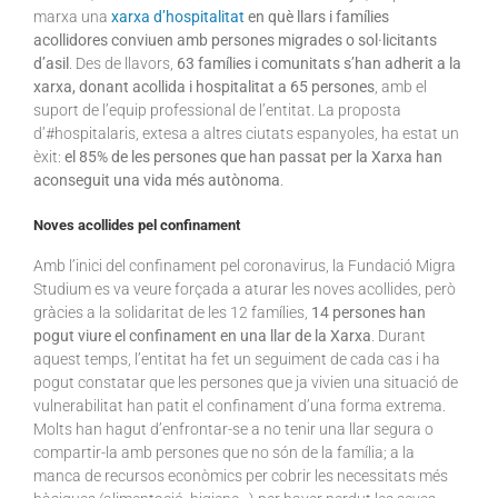
marxa una
xarxa d’hospitalitat
en què llars i famílies
acollidores conviuen amb persones migrades o sol·licitants
d’asil
. Des de llavors,
63 famílies i comunitats s’han adherit a la
xarxa, donant acollida i hospitalitat a 65 persones
, amb el
suport de l’equip professional de l’entitat. La proposta
d’#hospitalaris, extesa a altres ciutats espanyoles, ha estat un
èxit:
el 85% de les persones que han passat per la Xarxa han
aconseguit una vida més autònoma
.
Noves acollides pel confinament
Amb l’inici del confinament pel coronavirus, la Fundació Migra
Studium es va veure forçada a aturar les noves acollides, però
gràcies a la solidaritat de les 12 famílies,
14 persones han
pogut viure el confinament en una llar de la Xarxa
. Durant
aquest temps, l’entitat ha fet un seguiment de cada cas i ha
pogut constatar que les persones que ja vivien una situació de
vulnerabilitat han patit el confinament d’una forma extrema.
Molts han hagut d’enfrontar-se a no tenir una llar segura o
compartir-la amb persones que no són de la família; a la
manca de recursos econòmics per cobrir les necessitats més