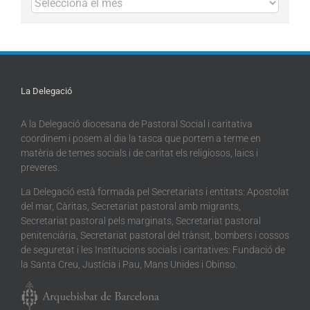
La Delegació
A la Delegació diocesana de Pastoral Social i caritativa
coordinem i posem al dia la tasca que portem a terme en
matèria de temes socials i de caritat els religiosos, laics i
preveres.
La Delegació està formada pel Secretariats i entitats: Apostolat
del mar, Càritas, Secretariat pastoral amb migrants,
Secretariat pastoral pels marginats, Secretariat pastoral
penitenciària, Secretariat pastoral del trànsit, bombers i cossos
de seguretat i les Institucions socials i caritatives: Fundació de
la Santa Creu, Justícia i Pau, Mans Unides i Obinso.