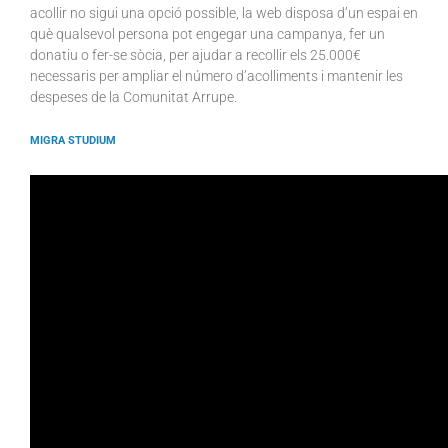
acollir no sigui una opció possible, la web disposa d’un espai en
què qualsevol persona pot engegar una campanya, fer un
donatiu o fer-se sòcia, per ajudar a recollir els 25.000€
necessaris per ampliar el número d’acolliments i mantenir les
despeses de la Comunitat Arrupe.
MIGRA STUDIUM