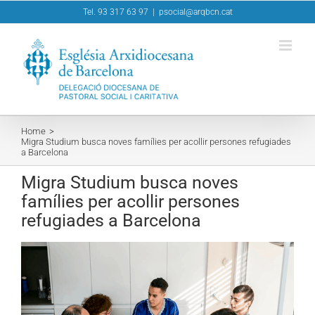
Skip
Tel. 93 317 63 97
|
psocial@arqbcn.cat
to
content
Home
Migra Studium busca noves famílies per acollir persones refugiades
a Barcelona
Migra Studium busca noves
famílies per acollir persones
refugiades a Barcelona
View
Larger
Image