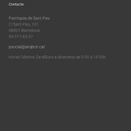
Contacte
Parròquia de Sant Pau
C/Sant Pau, 101
08001 Barcelona
93 317-63-97
psocial@arqbcn.cat
Horari: Matins: De dilluns a divendres de 9.30 a 14.00h.