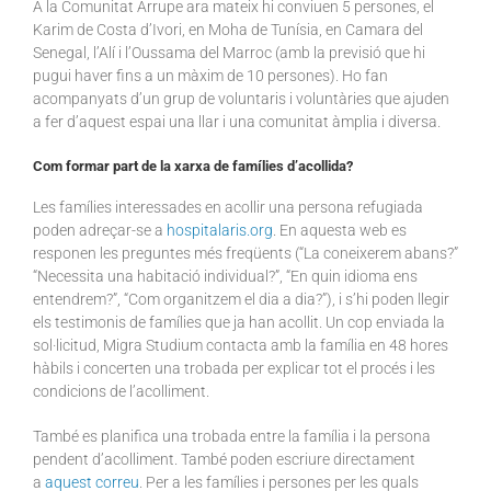
A la Comunitat Arrupe ara mateix hi conviuen 5 persones, el
Karim de Costa d’Ivori, en Moha de Tunísia, en Camara del
Senegal, l’Alí i l’Oussama del Marroc (amb la previsió que hi
pugui haver fins a un màxim de 10 persones). Ho fan
acompanyats d’un grup de voluntaris i voluntàries que ajuden
a fer d’aquest espai una llar i una comunitat àmplia i diversa.
Com formar part de la xarxa de famílies d’acollida?
Les famílies interessades en acollir una persona refugiada
poden adreçar-se a
hospitalaris.org
. En aquesta web es
responen les preguntes més freqüents (“La coneixerem abans?”
“Necessita una habitació individual?”, “En quin idioma ens
entendrem?”, “Com organitzem el dia a dia?”), i s’hi poden llegir
els testimonis de famílies que ja han acollit. Un cop enviada la
sol·licitud, Migra Studium contacta amb la família en 48 hores
hàbils i concerten una trobada per explicar tot el procés i les
condicions de l’acolliment.
També es planifica una trobada entre la família i la persona
pendent d’acolliment. També poden escriure directament
a
aquest correu
. Per a les famílies i persones per les quals