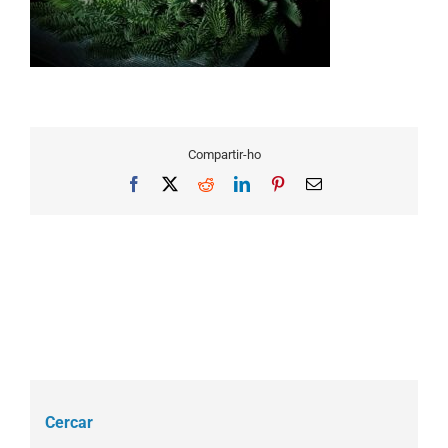
Compartir-ho
Facebook
X
Reddit
LinkedIn
Pinterest
Email
Cercar