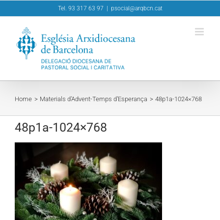
Skip
Tel. 93 317 63 97
|
psocial@arqbcn.cat
to
content
Home
Materials d’Advent-Temps d’Esperança
48p1a-1024×768
48p1a-1024×768