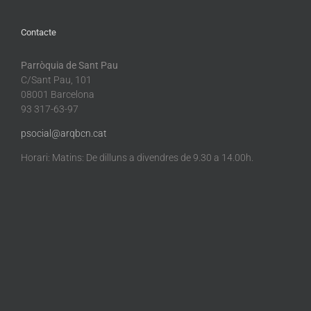
Contacte
Parròquia de Sant Pau
C/Sant Pau, 101
08001 Barcelona
93 317-63-97
psocial@arqbcn.cat
Horari: Matins: De dilluns a divendres de 9.30 a 14.00h.