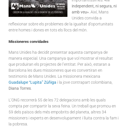
importantíssimes:
«ni
independent, ni segura, ni
amb veu»
. Així, Mans
Unides convida a
reflexionar sobre els problemes de la igualtat d’oportunitats
entre homes i dones en tots els llocs del món.
Missioneres convidades
Mans Unides ha decidit presentar aquesta campanya de
manera especial. Una campanya que vol mostrar el resultat
que produiran els projectes de l’entitat. Per això, estaran a
Barcelona les dues missioneres que es convertiran en
testimonis de Mans Unides. La missionera mexicana
Guadalupe “Lupita” Zúñiga
i la jove contrapart colombiana,
Diana Torres
.
L’ONG recorrerà 55 de les 72 delegacions amb les quals
compta per compartir la seva feina. Un treball que promou en
59 dels països dels més empobrits del planeta, altres 34
missioners i experts en desenvolupament i lluita contra la fam i
la pobresa.