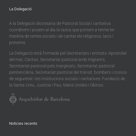
La Delegació
A la Delegació diocesana de Pastoral Social i caritativa
coordinem i posem al dia la tasca que portem a terme en
matèria de temes socials i de caritat els religiosos, laics i
preveres.
La Delegació està formada pel Secretariats i entitats: Apostolat
del mar, Càritas, Secretariat pastoral amb migrants,
Secretariat pastoral pels marginats, Secretariat pastoral
penitenciària, Secretariat pastoral del trànsit, bombers i cossos
de seguretat i les Institucions socials i caritatives: Fundació de
la Santa Creu, Justícia i Pau, Mans Unides i Obinso.
Noticies recents