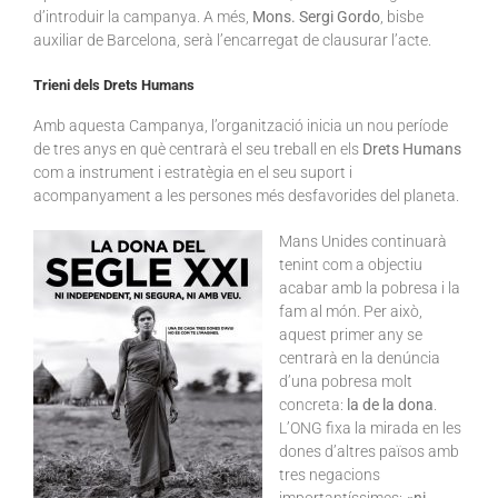
d’introduir la campanya. A més,
Mons. Sergi Gordo
, bisbe
auxiliar de Barcelona, serà l’encarregat de clausurar l’acte.
Trieni dels Drets Humans
Amb aquesta Campanya, l’organització inicia un nou període
de tres anys en què centrarà el seu treball en els
Drets Humans
com a instrument i estratègia en el seu suport i
acompanyament a les persones més desfavorides del planeta.
Mans Unides continuarà
tenint com a objectiu
acabar amb la pobresa i la
fam al món. Per això,
aquest primer any se
centrarà en la denúncia
d’una pobresa molt
concreta:
la de la dona
.
L’ONG fixa la mirada en les
dones d’altres països amb
tres negacions