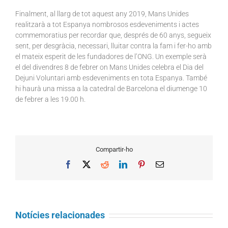
Finalment, al llarg de tot aquest any 2019, Mans Unides
realitzarà a tot Espanya nombrosos esdeveniments i actes
commemoratius per recordar que, després de 60 anys, segueix
sent, per desgràcia, necessari, lluitar contra la fam i fer-ho amb
el mateix esperit de les fundadores de l’ONG. Un exemple serà
el del divendres 8 de febrer on Mans Unides celebra el Dia del
Dejuni Voluntari amb esdeveniments en tota Espanya. També
hi haurà una missa a la catedral de Barcelona el diumenge 10
de febrer a les 19.00 h.
Compartir-ho
Facebook
X
Reddit
LinkedIn
Pinterest
Email
Notícies relacionades