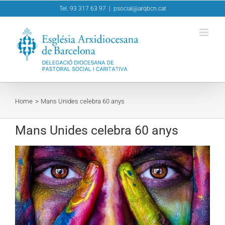
Skip
Tel. 93 317 63 97
|
psocial@arqbcn.cat
to
content
Home
Mans Unides celebra 60 anys
Mans Unides celebra 60 anys
View
Larger
Image