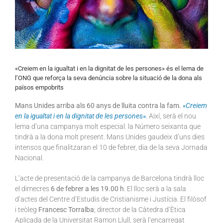
«Creiem en la igualtat i en la dignitat de les persones» és el lema de
l’ONG que reforça la seva denúncia sobre la situació de la dona als
països empobrits
Mans Unides arriba als 60 anys de lluita contra la fam.
«Creiem
en la igualtat i en la dignitat de les persones»
. Així, serà el nou
lema d’una campanya molt especial. la Número seixanta que
tindrà a la dona molt present. Mans Unides gaudeix d’uns dies
intensos que finalitzaran el 10 de febrer, dia de la seva Jornada
Nacional.
L’acte de presentació de la campanya de Barcelona tindrà lloc
el dimecres
6 de febrer a les 19.00 h
. El lloc serà a la sala
d’actes del Centre d’Estudis de Cristianisme i Justícia. El filòsof
i teòleg
Francesc Torralba
; director de la Càtedra d’Ètica
Aplicada de la Universitat Ramon Llull, serà l’encarregat