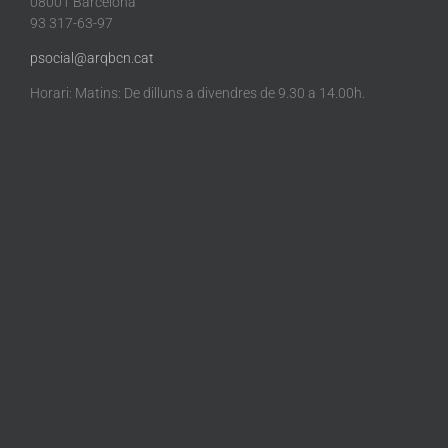
08001 Barcelona
93 317-63-97
psocial@arqbcn.cat
Horari: Matins: De dilluns a divendres de 9.30 a 14.00h.