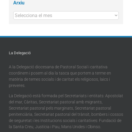
Arxiu
Arxius
La Delegació
A la Delegació diocesana de Pastoral Social i caritativa
coordinem i posem al dia la tasca que portem a terme en
matèria de temes socials i de caritat els religiosos, laics i
preveres.
La Delegació està formada pel Secretariats i entitats: Apostolat
del mar, Càritas, Secretariat pastoral amb migrants,
Secretariat pastoral pels marginats, Secretariat pastoral
penitenciària, Secretariat pastoral del trànsit, bombers i cossos
de seguretat i les Institucions socials i caritatives: Fundació de
la Santa Creu, Justícia i Pau, Mans Unides i Obinso.