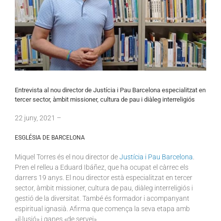
Entrevista al nou director de Justícia i Pau Barcelona especialitzat en
tercer sector, àmbit missioner, cultura de pau i diàleg interreligiós
22
juny
, 2021 –
ESGLÉSIA DE BARCELONA
Miquel Torres és el nou director de
Justícia i Pau Barcelona
.
Pren el relleu a Eduard Ibáñez, que ha ocupat el càrrec els
darrers 19 anys. El nou director està especialitzat en tercer
sector, àmbit missioner, cultura de pau, diàleg interreligiós i
gestió de la diversitat. També és formador i acompanyant
espiritual ignasià. Afirma que comença la seva etapa amb
«il·lusió» i ganes «de servei».