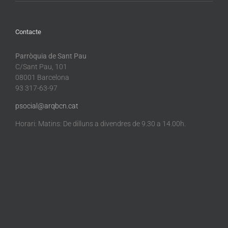
Contacte
Parròquia de Sant Pau
C/Sant Pau, 101
08001 Barcelona
93 317-63-97
psocial@arqbcn.cat
Horari: Matins: De dilluns a divendres de 9.30 a 14.00h.