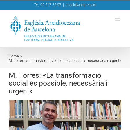
Skip
Tel. 93 317 63 97
|
psocial@arqbcn.cat
to
content
Home
M. Torres: «La transformació social és possible, necessària i urgent»
M. Torres: «La transformació
social és possible, necessària i
urgent»
View
Larger
Image