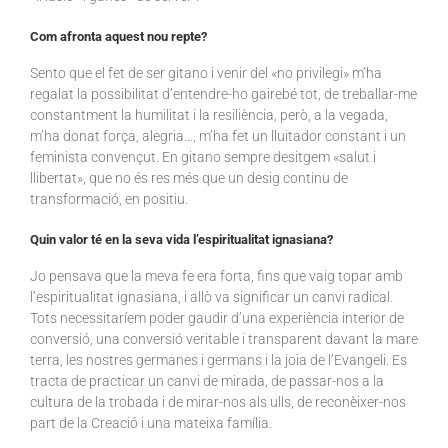
Com afronta aquest nou repte?
Sento que el fet de ser gitano i venir del «no privilegi» m’ha
regalat la possibilitat d’entendre-ho gairebé tot, de treballar-me
constantment la humilitat i la resiliència, però, a la vegada,
m’ha donat força, alegria…, m’ha fet un lluitador constant i un
feminista convençut. En gitano sempre desitgem «salut i
llibertat», que no és res més que un desig continu de
transformació, en positiu.
Quin valor té en la seva vida l’espiritualitat ignasiana?
Jo pensava que la meva fe era forta, fins que vaig topar amb
l’espiritualitat ignasiana, i allò va significar un canvi radical.
Tots necessitaríem poder gaudir d’una experiència interior de
conversió, una conversió veritable i transparent davant la mare
terra, les nostres germanes i germans i la joia de l’Evangeli. Es
tracta de practicar un canvi de mirada, de passar-nos a la
cultura de la trobada i de mirar-nos als ulls, de reconèixer-nos
part de la Creació i una mateixa família.