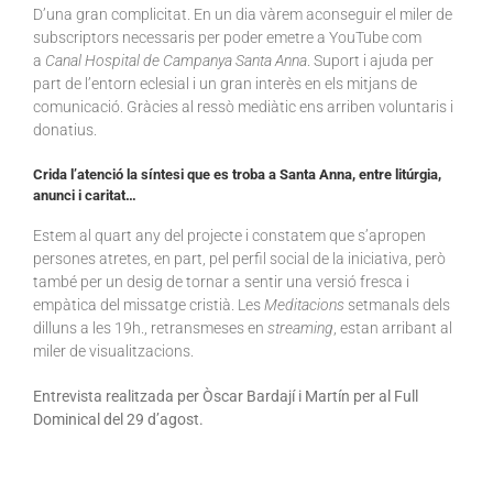
D’una gran complicitat. En un dia vàrem aconseguir el miler de
subscriptors necessaris per poder emetre a YouTube com
a
Canal Hospital de Campanya Santa Anna
. Suport i ajuda per
part de l’entorn eclesial i un gran interès en els mitjans de
comunicació. Gràcies al ressò mediàtic ens arriben voluntaris i
donatius.
Crida l’atenció la síntesi que es troba a Santa Anna, entre litúrgia,
anunci i caritat…
Estem al quart any del projecte i constatem que s’apropen
persones atretes, en part, pel perfil social de la iniciativa, però
també per un desig de tornar a sentir una versió fresca i
empàtica del missatge cristià. Les
Meditacions
setmanals dels
dilluns a les 19h., retransmeses en
streaming
, estan arribant al
miler de visualitzacions.
Entrevista realitzada per Òscar Bardají i Martín per al Full
Dominical del 29 d’agost.