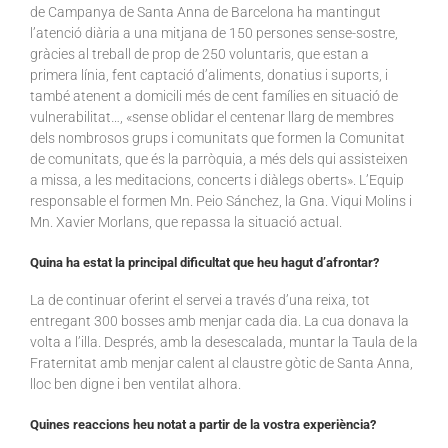
de Campanya de Santa Anna de Barcelona ha mantingut
l’atenció diària a una mitjana de 150 persones sense-sostre,
gràcies al treball de prop de 250 voluntaris, que estan a
primera línia, fent captació d’aliments, donatius i suports, i
també atenent a domicili més de cent famílies en situació de
vulnerabilitat…, «sense oblidar el centenar llarg de membres
dels nombrosos grups i comunitats que formen la Comunitat
de comunitats, que és la parròquia, a més dels qui assisteixen
a missa, a les meditacions, concerts i diàlegs oberts». L’Equip
responsable el formen Mn. Peio Sánchez, la Gna. Viqui Molins i
Mn. Xavier Morlans, que repassa la situació actual.
Quina ha estat la principal dificultat que heu hagut d’afrontar?
La de continuar oferint el servei a través d’una reixa, tot
entregant 300 bosses amb menjar cada dia. La cua donava la
volta a l’illa. Després, amb la desescalada, muntar la Taula de la
Fraternitat amb menjar calent al claustre gòtic de Santa Anna,
lloc ben digne i ben ventilat alhora.
Quines reaccions heu notat a partir de la vostra experiència?