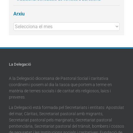
Arxiu
Arxius
La Delegació
A la Delegació diocesana de Pastoral Social i caritativa
coordinem i posem al dia la tasca que portem a terme en
matèria de temes socials i de caritat els religiosos, laics i
preveres.
La Delegació està formada pel Secretariats i entitats: Apostolat
del mar, Càritas, Secretariat pastoral amb migrants,
Secretariat pastoral pels marginats, Secretariat pastoral
penitenciària, Secretariat pastoral del trànsit, bombers i cossos
de seguretat i les Institucions socials i caritatives: Fundació de