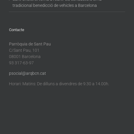
tradicional benedicció de vehicles a Barcelona
Contacte
Parròquia de Sant Pau
C/Sant Pau, 101
08001 Barcelona
93 317-63-97
psocial@arqbcn.cat
Horari: Matins: De dilluns a divendres de 9.30 a 14.00h.