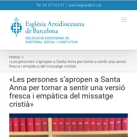
Skip
Tel. 93 317 63 97
|
psocial@arqbcn.cat
to
content
Home
«Les persones s’apropen a Santa Anna per tornar a sentir una versió
fresca i empàtica del missatge cristià»
«Les persones s’apropen a Santa
Anna per tornar a sentir una versió
fresca i empàtica del missatge
cristià»
View
Larger
Image