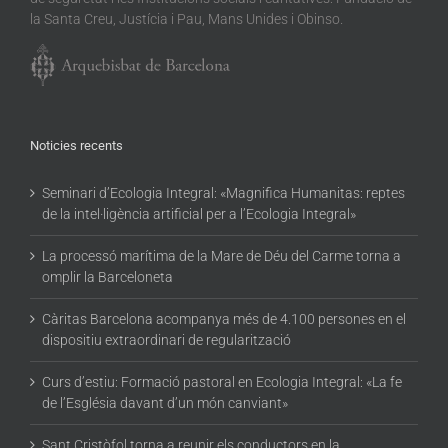
la Santa Creu, Justícia i Pau, Mans Unides i Obinso.
Noticies recents
Seminari d’Ecologia Integral: «Magnifica Humanitas: reptes
de la intel·ligència artificial per a l’Ecologia Integral»
La processó marítima de la Mare de Déu del Carme torna a
omplir la Barceloneta
Càritas Barcelona acompanya més de 4.100 persones en el
dispositiu extraordinari de regularització
Curs d’estiu: Formació pastoral en Ecologia Integral: «La fe
de l’Església davant d’un món canviant»
Sant Cristòfol torna a reunir els conductors en la