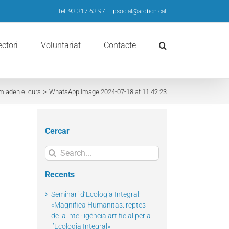
Tel. 93 317 63 97
|
psocial@arqbcn.cat
ectori
Voluntariat
Contacte
miaden el curs
WhatsApp Image 2024-07-18 at 11.42.23
Cercar
Search
for:
Recents
Seminari d’Ecologia Integral:
«Magnifica Humanitas: reptes
de la intel·ligència artificial per a
l’Ecologia Integral»