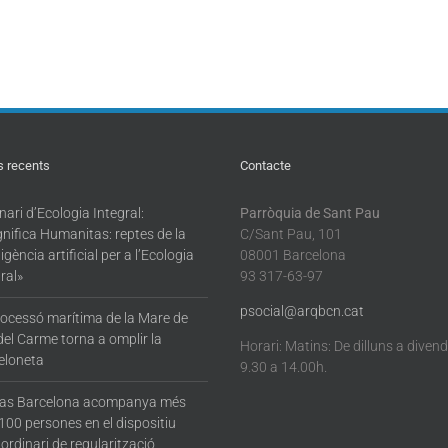
s recents
Contacte
ari d’Ecologia Integral:
Parròquia de Sant Pau
nifica Humanitas: reptes de la
C/Sant Pau, 101
·ligència artificial per a l’Ecologia
08001 Barcelona
ral»
93 317-63-97
psocial@arqbcn.cat
rocessó marítima de la Mare de
del Carme torna a omplir la
Horari: Matins: De dilluns a diven
eloneta
9.30 a 14.00h.
tas Barcelona acompanya més
100 persones en el dispositiu
ordinari de regularització