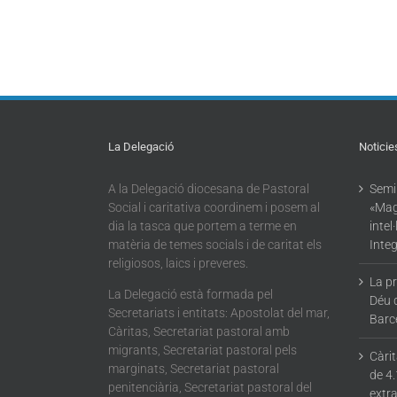
La Delegació
Noticie
A la Delegació diocesana de Pastoral
Semin
Social i caritativa coordinem i posem al
«Mag
dia la tasca que portem a terme en
intel
matèria de temes socials i de caritat els
Integ
religiosos, laics i preveres.
La p
La Delegació està formada pel
Déu 
Secretariats i entitats: Apostolat del mar,
Barc
Càritas, Secretariat pastoral amb
migrants, Secretariat pastoral pels
Càri
marginats, Secretariat pastoral
de 4.
penitenciària, Secretariat pastoral del
extra