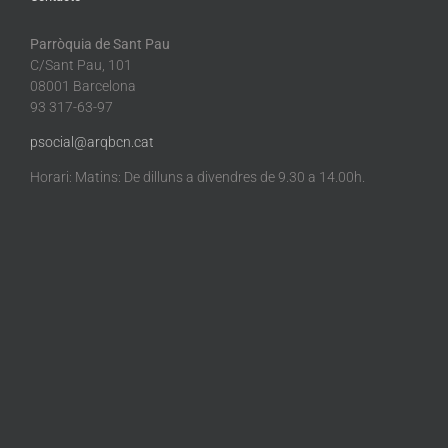
Parròquia de Sant Pau
C/Sant Pau, 101
08001 Barcelona
93 317-63-97
psocial@arqbcn.cat
Horari: Matins: De dilluns a divendres de 9.30 a 14.00h.