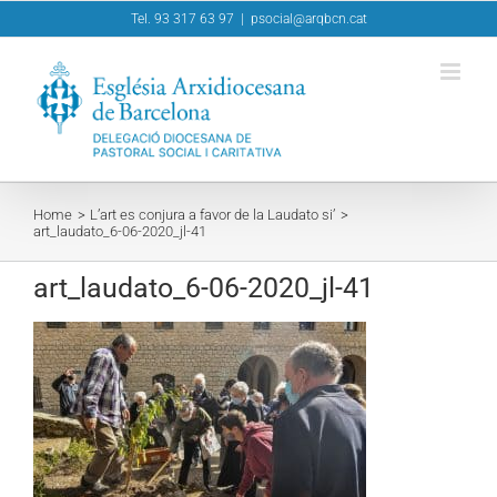
Skip
Tel. 93 317 63 97
|
psocial@arqbcn.cat
to
content
Home
L’art es conjura a favor de la Laudato si’
art_laudato_6-06-2020_jl-41
art_laudato_6-06-2020_jl-41