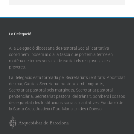
La Delegació
A la Delegació diocesana de Pastoral Social i caritativa
coordinem i posem al dia la tasca que portem a terme en
matèria de temes socials i de caritat els religiosos, laics i
preveres.
La Delegació està formada pel Secretariats i entitats: Apostolat
del mar, Càritas, Secretariat pastoral amb migrants,
Secretariat pastoral pels marginats, Secretariat pastoral
penitenciària, Secretariat pastoral del trànsit, bombers i cossos
de seguretat i les Institucions socials i caritatives: Fundació de
la Santa Creu, Justícia i Pau, Mans Unides i Obinso.