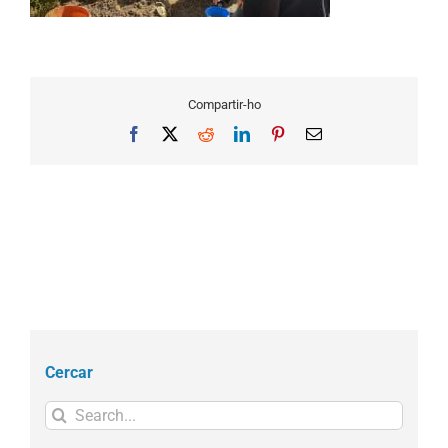
Compartir-ho
Facebook
X
Reddit
LinkedIn
Pinterest
Email
Cercar
Search
for: