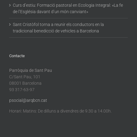
Curs d’estiu: Formació pastoral en Ecologia Integral: «La fe
de l’Església davant d’un món canviant»
Sant Cristòfol torna a reunir els conductors en la
tradicional benedicció de vehicles a Barcelona
Contacte
Parròquia de Sant Pau
C/Sant Pau, 101
08001 Barcelona
93 317-63-97
psocial@arqbcn.cat
Horari: Matins: De dilluns a divendres de 9.30 a 14.00h.