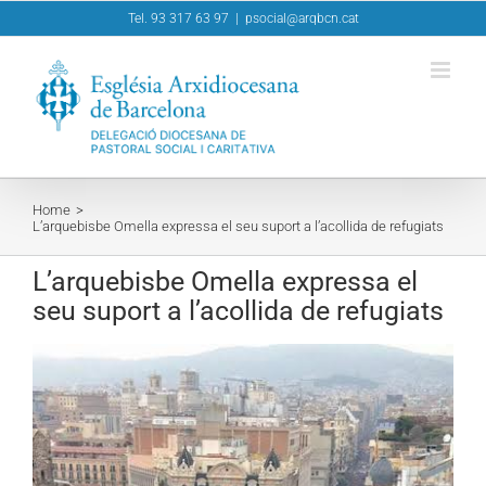
Skip
Tel. 93 317 63 97
|
psocial@arqbcn.cat
to
content
Home
L’arquebisbe Omella expressa el seu suport a l’acollida de refugiats
L’arquebisbe Omella expressa el
seu suport a l’acollida de refugiats
View
Larger
Image