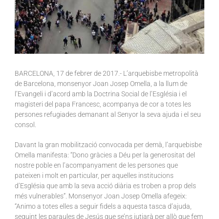
BARCELONA, 17 de febrer de 2017.- L’arquebisbe metropolità
de Barcelona, monsenyor Joan Josep Omella, a la llum de
l’Evangeli i d’acord amb la Doctrina Social de l’Església i el
magisteri del papa Francesc, acompanya de cor a totes les
persones refugiades demanant al Senyor la seva ajuda i el seu
consol.
Davant la gran mobilització convocada per demà, l’arquebisbe
Omella manifesta: “Dono gràcies a Déu per la generositat del
nostre poble en l’acompanyament de les persones que
pateixen i molt en particular, per aquelles institucions
d’Església que amb la seva acció diària es troben a prop dels
més vulnerables”. Monsenyor Joan Josep Omella afegeix:
“Animo a totes elles a seguir fidels a aquesta tasca d’ajuda,
seguint les paraules de Jesús que se’ns jutjarà per allò que fem