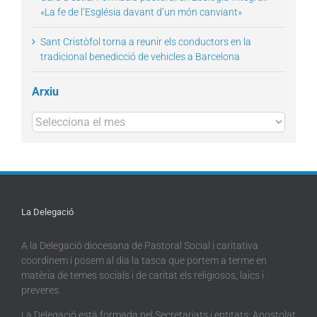
«La fe de l’Església davant d’un món canviant»
Sant Cristòfol torna a reunir els conductors en la
tradicional benedicció de vehicles a Barcelona
Arxiu
Arxius
La Delegació
A la Delegació diocesana de Pastoral Social i caritativa
coordinem i posem al dia la tasca que portem a terme en
matèria de temes socials i de caritat els religiosos, laics i
preveres.
La Delegació està formada pel Secretariats i entitats: Apostolat