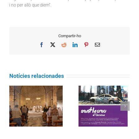
i no per allò que diem”.
Compartir-ho
Facebook
X
Reddit
LinkedIn
Pinterest
Email
Notícies relacionades
Propostes per viure una
Sent la Creu amb
Quaresma més
Ucraïna
solidària amb el planeta