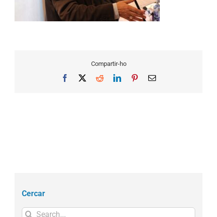
Compartir-ho
Facebook
X
Reddit
LinkedIn
Pinterest
Email
Cercar
Search