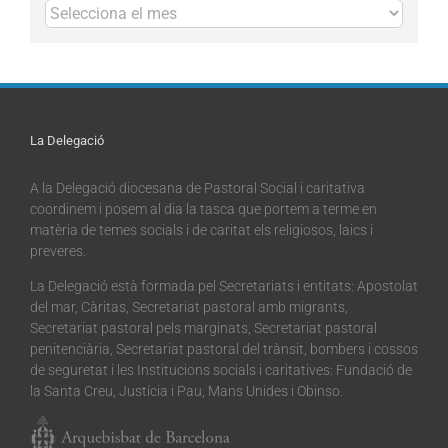
Arxius
La Delegació
A la Delegació diocesana de Pastoral Social i caritativa
coordinem i posem al dia la tasca que portem a terme en
matèria de temes socials i de caritat els religiosos, laics i
preveres.
La Delegació està formada pel Secretariats i entitats: Apostolat
del mar, Càritas, Secretariat pastoral amb migrants,
Secretariat pastoral pels marginats, Secretariat pastoral
penitenciària, Secretariat pastoral del trànsit, bombers i cossos
de seguretat i les Institucions socials i caritatives: Fundació de
la Santa Creu, Justícia i Pau, Mans Unides i Obinso.