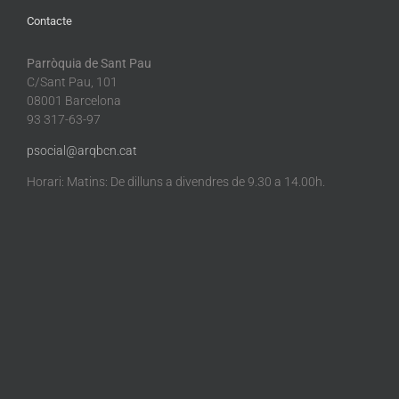
Contacte
Parròquia de Sant Pau
C/Sant Pau, 101
08001 Barcelona
93 317-63-97
psocial@arqbcn.cat
Horari: Matins: De dilluns a divendres de 9.30 a 14.00h.