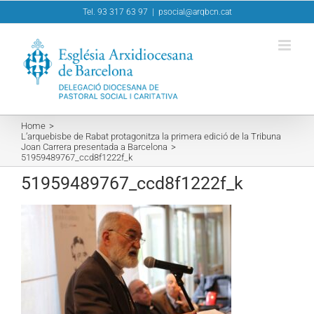
Skip
Tel. 93 317 63 97
|
psocial@arqbcn.cat
to
content
Home
L’arquebisbe de Rabat protagonitza la primera edició de la Tribuna
Joan Carrera presentada a Barcelona
51959489767_ccd8f1222f_k
51959489767_ccd8f1222f_k