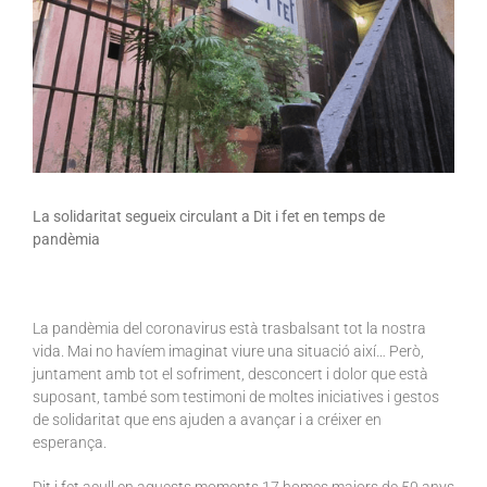
La solidaritat segueix circulant a Dit i fet en temps de
pandèmia
La pandèmia del coronavirus està trasbalsant tot la nostra
vida. Mai no havíem imaginat viure una situació així… Però,
juntament amb tot el sofriment, desconcert i dolor que està
suposant, també som testimoni de moltes iniciatives i gestos
de solidaritat que ens ajuden a avançar i a créixer en
esperança.