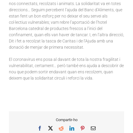
nos connectats, recolzats i animats. La solidaritat va en totes
direccions… Seguim percebent l’ajuda del Banc d’Aliments, que
estan fent un bon esforç per no deixar el seu servei als
col·lectius vulnerables; vam rebre l’aportació de l’hotel
Barcelona catedral de productes frescos a l’inici del
confinament, quan ells van haver de tancar. I, en l’altra direcció,
Dit i fet a recolzat la tasca de Caritas i de l’Ajuda amb una
donació de menjar de primera necessitat.
El coronavirus ens posa al davant de tota la nostra fragilitat i
vulnerabilitat, certament… però també ens ajuda a descobrir de
nou que podem sortir endavant quan ens recolzem, quan
deixem que la solidaritat circuli i reforci la vida.
Compartir-ho
Facebook
X
Reddit
LinkedIn
Pinterest
Email