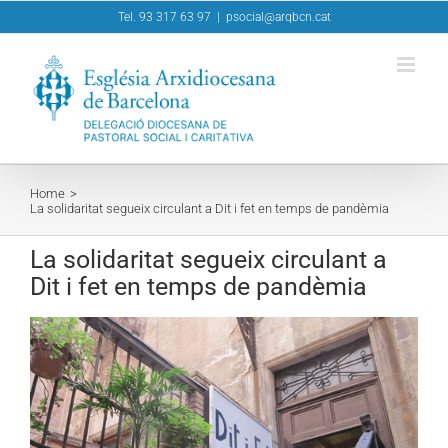
Skip
Tel. 93 317 63 97
|
psocial@arqbcn.cat
to
content
Home
La solidaritat segueix circulant a Dit i fet en temps de pandèmia
La solidaritat segueix circulant a
Dit i fet en temps de pandèmia
View
Larger
Image