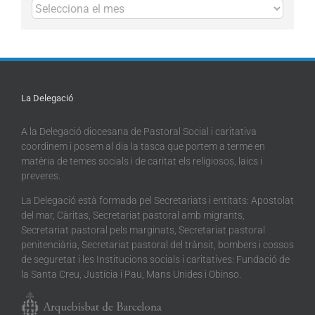
Arxius
La Delegació
A la Delegació diocesana de Pastoral Social i caritativa
coordinem i posem al dia la tasca que portem a terme en
matèria de temes socials i de caritat els religiosos, laics i
preveres.
La Delegació està formada pel Secretariats i entitats: Apostolat
del mar, Càritas, Secretariat pastoral amb migrants,
Secretariat pastoral pels marginats, Secretariat pastoral
penitenciària, Secretariat pastoral del trànsit, bombers i cossos
de seguretat i les Institucions socials i caritatives: Fundació de
la Santa Creu, Justícia i Pau, Mans Unides i Obinso.