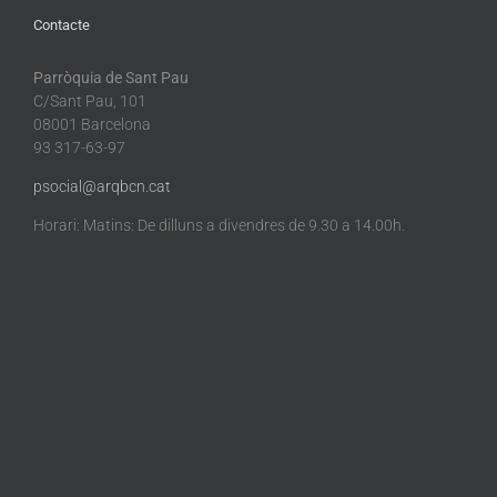
Contacte
Parròquia de Sant Pau
C/Sant Pau, 101
08001 Barcelona
93 317-63-97
psocial@arqbcn.cat
Horari: Matins: De dilluns a divendres de 9.30 a 14.00h.