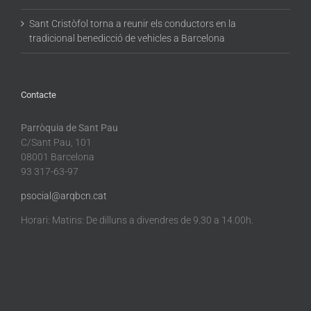
Sant Cristòfol torna a reunir els conductors en la
tradicional benedicció de vehicles a Barcelona
Contacte
Parròquia de Sant Pau
C/Sant Pau, 101
08001 Barcelona
93 317-63-97
psocial@arqbcn.cat
Horari: Matins: De dilluns a divendres de 9.30 a 14.00h.