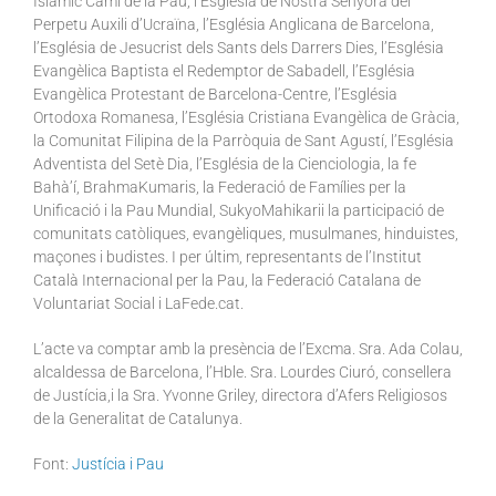
Islàmic Camí de la Pau, l’Església de Nostra Senyora del
Perpetu Auxili d’Ucraïna, l’Església Anglicana de Barcelona,
l’Església de Jesucrist dels Sants dels Darrers Dies, l’Església
Evangèlica Baptista el Redemptor de Sabadell, l’Església
Evangèlica Protestant de Barcelona-Centre, l’Església
Ortodoxa Romanesa, l’Església Cristiana Evangèlica de Gràcia,
la Comunitat Filipina de la Parròquia de Sant Agustí, l’Església
Adventista del Setè Dia, l’Església de la Cienciologia, la fe
Bahà’í, BrahmaKumaris, la Federació de Famílies per la
Unificació i la Pau Mundial, SukyoMahikarii la participació de
comunitats catòliques, evangèliques, musulmanes, hinduistes,
maçones i budistes. I per últim, representants de l’Institut
Català Internacional per la Pau, la Federació Catalana de
Voluntariat Social i LaFede.cat.
L’acte va comptar amb la presència de l’Excma. Sra. Ada Colau,
alcaldessa de Barcelona, l’Hble. Sra. Lourdes Ciuró, consellera
de Justícia,i la Sra. Yvonne Griley, directora d’Afers Religiosos
de la Generalitat de Catalunya.
Font:
Justícia i Pau