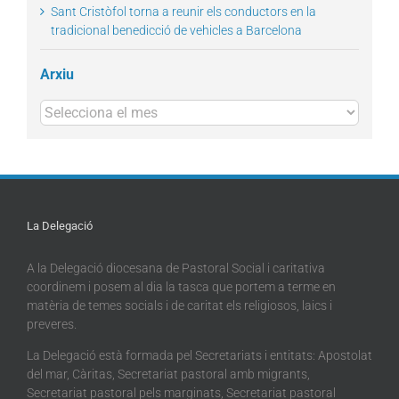
Sant Cristòfol torna a reunir els conductors en la
tradicional benedicció de vehicles a Barcelona
Arxiu
Arxius
La Delegació
A la Delegació diocesana de Pastoral Social i caritativa
coordinem i posem al dia la tasca que portem a terme en
matèria de temes socials i de caritat els religiosos, laics i
preveres.
La Delegació està formada pel Secretariats i entitats: Apostolat
del mar, Càritas, Secretariat pastoral amb migrants,
Secretariat pastoral pels marginats, Secretariat pastoral