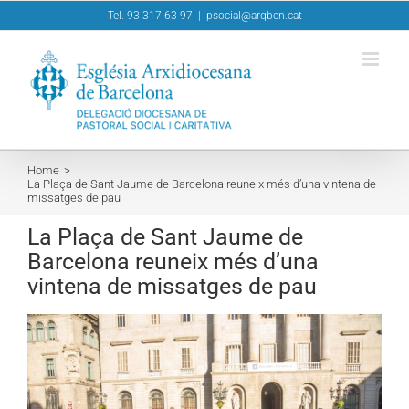
Skip
Tel. 93 317 63 97
|
psocial@arqbcn.cat
to
content
Home
La Plaça de Sant Jaume de Barcelona reuneix més d’una vintena de
missatges de pau
La Plaça de Sant Jaume de
Barcelona reuneix més d’una
vintena de missatges de pau
View
Larger
Image