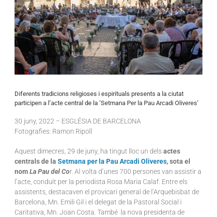
Diferents tradicions religioses i espirituals presents a la ciutat
participen a l’acte central de la ‘Setmana Per la Pau Arcadi Oliveres’
30
juny
, 2022 – ESGLÉSIA DE BARCELONA
Fotografies: Ramon Ripoll
Aquest dimecres, 29 de juny, ha tingut lloc un dels
actes
centrals de la
Setmana per la Pau Arcadi Oliveres
, sota el
nom
La Pau del Co
r. Al volta d’unes 700 persones van assistir a
l’acte, conduït per la periodista Rosa Maria Calaf. Entre els
assistents, destacaven el provicari general de l’Arquebisbat de
Barcelona, Mn. Emili Gil i el delegat de la Pastoral Social i
Caritativa, Mn. Joan Costa. També la nova presidenta de