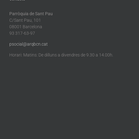
Parròquia de Sant Pau
C/Sant Pau, 101
08001 Barcelona
93 317-63-97
psocial@arqbcn.cat
Horari: Matins: De dilluns a divendres de 9.30 a 14.00h.