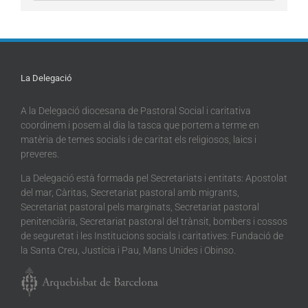
La Delegació
A la Delegació diocesana de Pastoral Social i caritativa
coordinem i posem al dia la tasca que portem a terme en
matèria de temes socials i de caritat els religiosos, laics i
preveres.
La Delegació està formada pel Secretariats i entitats: Apostolat
del mar, Càritas, Secretariat pastoral amb migrants,
Secretariat pastoral pels marginats, Secretariat pastoral
penitenciària, Secretariat pastoral del trànsit, bombers i cossos
de seguretat i les Institucions socials i caritatives: Fundació de
la Santa Creu, Justícia i Pau, Mans Unides i Obinso.