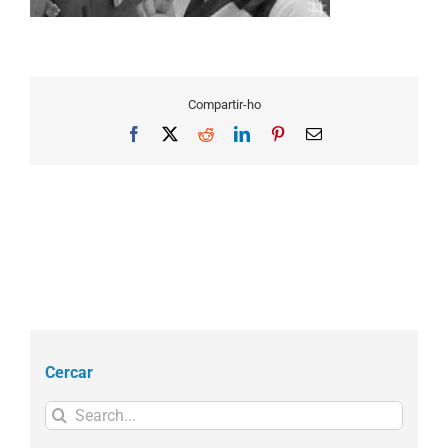
Compartir-ho
Facebook
X
Reddit
LinkedIn
Pinterest
Email
Cercar
Search
for: