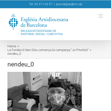
Skip
Tel. 93 317 63 97
|
psocial@arqbcn.cat
to
content
Home
La Fundació Nen Déu comença la campanya “Jo Prioritzo”
nendeu_0
nendeu_0