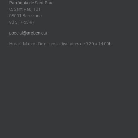
Parròquia de Sant Pau
C/Sant Pau, 101
08001 Barcelona
93 317-63-97
psocial@arqbcn.cat
Horari: Matins: De dilluns a divendres de 9.30 a 14.00h.