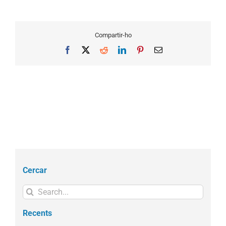
Compartir-ho
Facebook
X
Reddit
LinkedIn
Pinterest
Email
Cercar
Search
for:
Recents