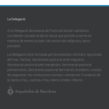
La Delegació
A la Delegació diocesana de Pastoral Social i caritativa
coordinem i posem al dia la tasca que portem a terme en
matèria de temes socials i de caritat els religiosos, laics i
preveres.
La Delegació està formada pel Secretariats i entitats: Apostolat
del mar, Càritas, Secretariat pastoral amb migrants,
Secretariat pastoral pels marginats, Secretariat pastoral
penitenciària, Secretariat pastoral del trànsit, bombers i cossos
de seguretat i les Institucions socials i caritatives: Fundació de
la Santa Creu, Justícia i Pau, Mans Unides i Obinso.