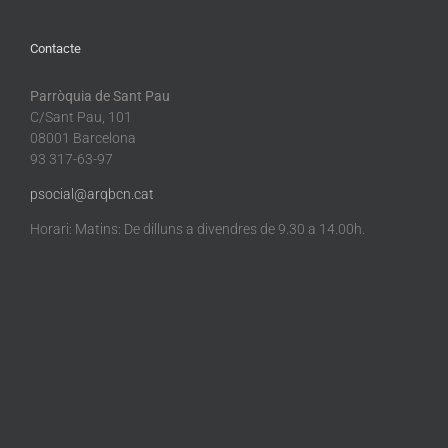
Contacte
Parròquia de Sant Pau
C/Sant Pau, 101
08001 Barcelona
93 317-63-97
psocial@arqbcn.cat
Horari: Matins: De dilluns a divendres de 9.30 a 14.00h.