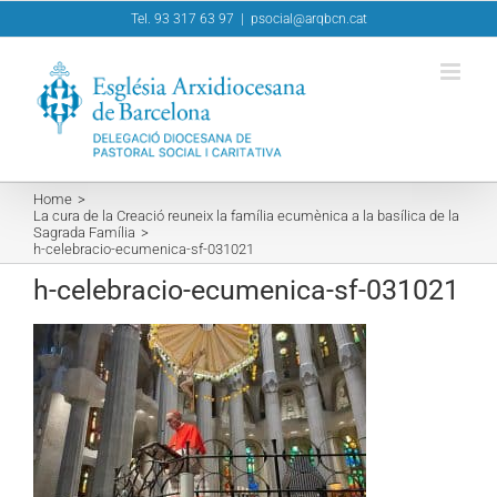
Skip
Tel. 93 317 63 97
|
psocial@arqbcn.cat
to
content
Home
La cura de la Creació reuneix la família ecumènica a la basílica de la
Sagrada Família
h-celebracio-ecumenica-sf-031021
h-celebracio-ecumenica-sf-031021