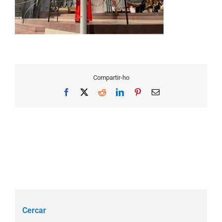
Compartir-ho
Facebook
X
Reddit
LinkedIn
Pinterest
Email
Cercar