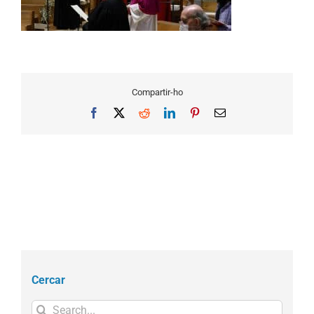
Compartir-ho
Facebook
X
Reddit
LinkedIn
Pinterest
Email
Cercar
Search