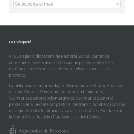
Arxius
La Delegació
A la Delegació diocesana de Pastoral Social i caritativa
coordinem i posem al dia la tasca que portem a terme en
matèria de temes socials i de caritat els religiosos, laics i
preveres.
La Delegació està formada pel Secretariats i entitats: Apostolat
del mar, Càritas, Secretariat pastoral amb migrants,
Secretariat pastoral pels marginats, Secretariat pastoral
penitenciària, Secretariat pastoral del trànsit, bombers i cossos
de seguretat i les Institucions socials i caritatives: Fundació de
la Santa Creu, Justícia i Pau, Mans Unides i Obinso.