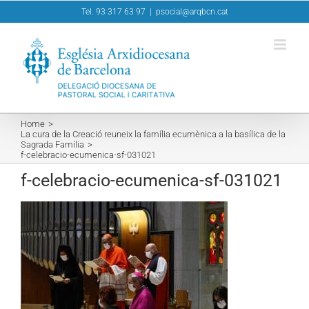
Skip
Tel. 93 317 63 97
|
psocial@arqbcn.cat
to
content
Home
La cura de la Creació reuneix la família ecumènica a la basílica de la
Sagrada Família
f-celebracio-ecumenica-sf-031021
f-celebracio-ecumenica-sf-031021