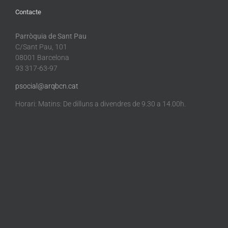
Contacte
Parròquia de Sant Pau
C/Sant Pau, 101
08001 Barcelona
93 317-63-97
psocial@arqbcn.cat
Horari: Matins: De dilluns a divendres de 9.30 a 14.00h.