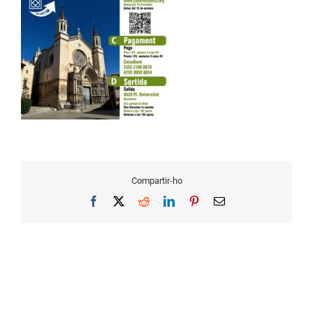
Compartir-ho
Facebook
X
Reddit
LinkedIn
Pinterest
Email