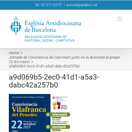
Skip
Tel. 93 317 63 97
|
psocial@arqbcn.cat
to
content
Home
Jornada de Convivència de Caminem junts en la diversitat el proper
22 d’octubre!
a9d069b5-2ec0-41d1-a5a3-dabc42a257b0
a9d069b5-2ec0-41d1-a5a3-
dabc42a257b0