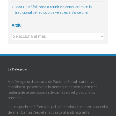
Sant Cristòfol torna a reunir els conductors en la
tradicional benedicció de vehicles a Barcelona
Arxiu
Arxius
La Delegació
A la Delegació diocesana de Pastoral Social i caritativa
coordinem i posem al dia la tasca que portem a terme en
matèria de temes socials i de caritat els religiosos, laics i
preveres.
La Delegació està formada pel Secretariats i entitats: Apostolat
del mar, Càritas, Secretariat pastoral amb migrants,