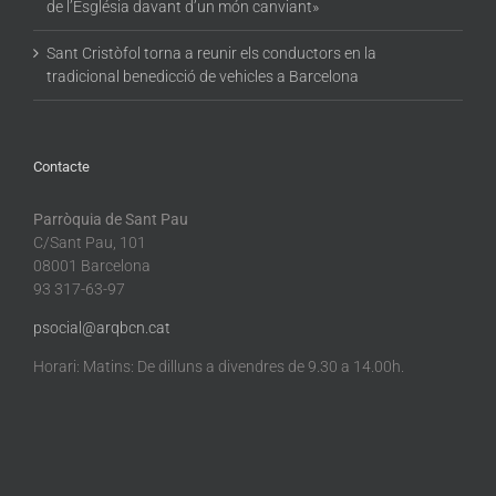
de l’Església davant d’un món canviant»
Sant Cristòfol torna a reunir els conductors en la
tradicional benedicció de vehicles a Barcelona
Contacte
Parròquia de Sant Pau
C/Sant Pau, 101
08001 Barcelona
93 317-63-97
psocial@arqbcn.cat
Horari: Matins: De dilluns a divendres de 9.30 a 14.00h.