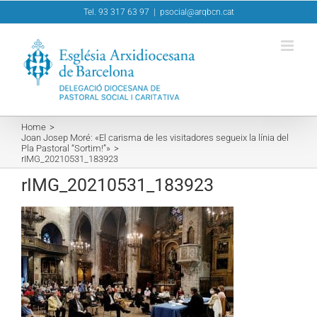
Skip
Tel. 93 317 63 97
|
psocial@arqbcn.cat
to
content
Home
Joan Josep Moré: «El carisma de les visitadores segueix la línia del
Pla Pastoral “Sortim!”»
rIMG_20210531_183923
rIMG_20210531_183923