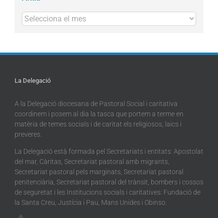
Arxius
La Delegació
A la Delegació diocesana de Pastoral Social i caritativa
coordinem i posem al dia la tasca que portem a terme en
matèria de temes socials i de caritat els religiosos, laics i
preveres.
La Delegació està formada pel Secretariats i entitats: Apostolat
del mar, Càritas, Secretariat pastoral amb migrants,
Secretariat pastoral pels marginats, Secretariat pastoral
penitenciària, Secretariat pastoral del trànsit, bombers i cossos
de seguretat i les Institucions socials i caritatives: Fundació de
la Santa Creu, Justícia i Pau, Mans Unides i Obinso.