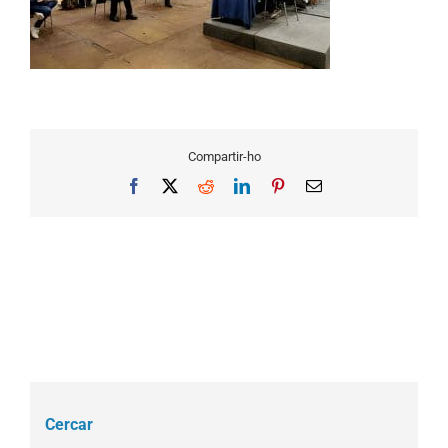
Compartir-ho
Facebook
X
Reddit
LinkedIn
Pinterest
Email
Cercar