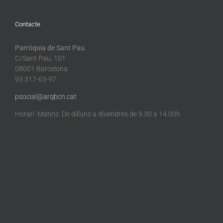
Contacte
Parròquia de Sant Pau
C/Sant Pau, 101
08001 Barcelona
93 317-63-97
psocial@arqbcn.cat
Horari: Matins: De dilluns a divendres de 9.30 a 14.00h.