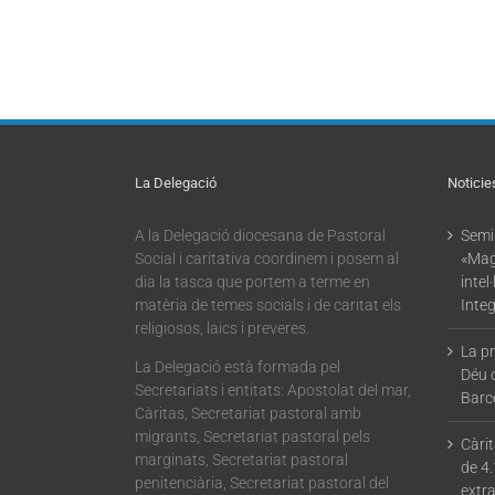
La Delegació
Noticie
A la Delegació diocesana de Pastoral
Semin
Social i caritativa coordinem i posem al
«Mag
dia la tasca que portem a terme en
intel
matèria de temes socials i de caritat els
Integ
religiosos, laics i preveres.
La p
La Delegació està formada pel
Déu 
Secretariats i entitats: Apostolat del mar,
Barc
Càritas, Secretariat pastoral amb
migrants, Secretariat pastoral pels
Càri
marginats, Secretariat pastoral
de 4.
penitenciària, Secretariat pastoral del
extra