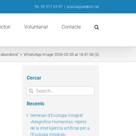
Tel. 93 317 63 97
|
psocial@arqbcn.cat
ectori
Voluntariat
Contacte
 abandona”
WhatsApp Image 2026-02-05 at 18.47.08 (3)
Cercar
Search
for:
Recents
Seminari d’Ecologia Integral:
«Magnifica Humanitas: reptes
de la intel·ligència artificial per a
l’Ecologia Integral»