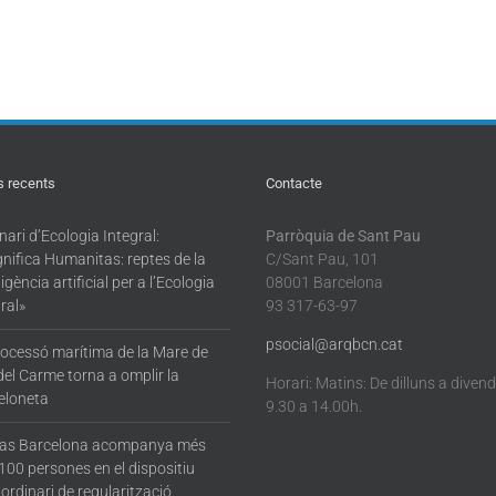
s recents
Contacte
ari d’Ecologia Integral:
Parròquia de Sant Pau
nifica Humanitas: reptes de la
C/Sant Pau, 101
·ligència artificial per a l’Ecologia
08001 Barcelona
ral»
93 317-63-97
psocial@arqbcn.cat
rocessó marítima de la Mare de
del Carme torna a omplir la
Horari: Matins: De dilluns a diven
eloneta
9.30 a 14.00h.
tas Barcelona acompanya més
100 persones en el dispositiu
ordinari de regularització