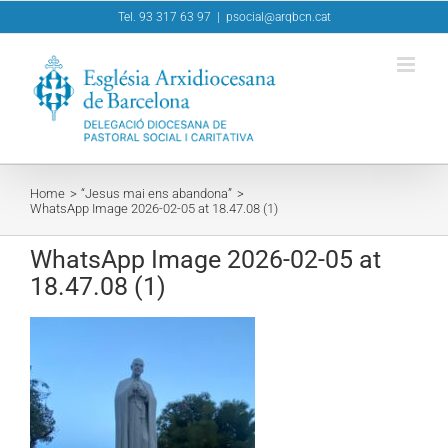
Skip
Tel. 93 317 63 97
|
psocial@arqbcn.cat
to
content
Home
“Jesus mai ens abandona”
WhatsApp Image 2026-02-05 at 18.47.08 (1)
WhatsApp Image 2026-02-05 at
18.47.08 (1)