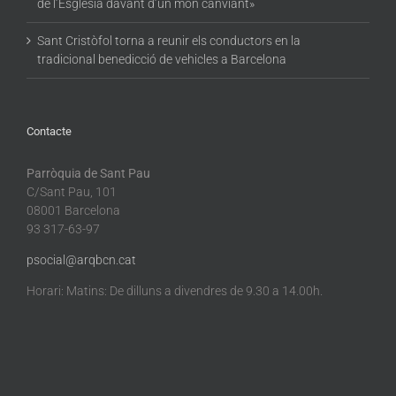
de l’Església davant d’un món canviant»
Sant Cristòfol torna a reunir els conductors en la
tradicional benedicció de vehicles a Barcelona
Contacte
Parròquia de Sant Pau
C/Sant Pau, 101
08001 Barcelona
93 317-63-97
psocial@arqbcn.cat
Horari: Matins: De dilluns a divendres de 9.30 a 14.00h.