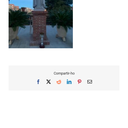
Compartir-ho
Facebook
X
Reddit
LinkedIn
Pinterest
Email