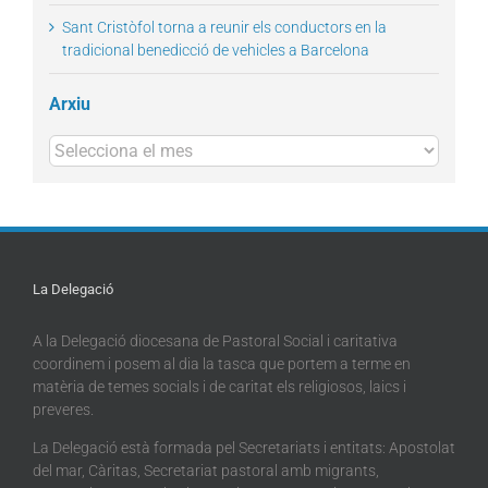
Sant Cristòfol torna a reunir els conductors en la
tradicional benedicció de vehicles a Barcelona
Arxiu
Arxius
La Delegació
A la Delegació diocesana de Pastoral Social i caritativa
coordinem i posem al dia la tasca que portem a terme en
matèria de temes socials i de caritat els religiosos, laics i
preveres.
La Delegació està formada pel Secretariats i entitats: Apostolat
del mar, Càritas, Secretariat pastoral amb migrants,