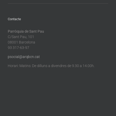
Contacte
Parròquia de Sant Pau
C/Sant Pau, 101
08001 Barcelona
93 317-63-97
psocial@arqbcn.cat
Horari: Matins: De dilluns a divendres de 9.30 a 14.00h.