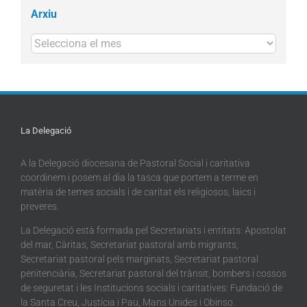
Arxiu
Arxius
La Delegació
A la Delegació diocesana de Pastoral Social i caritativa
coordinem i posem al dia la tasca que portem a terme en
matèria de temes socials i de caritat els religiosos, laics i
preveres.
La Delegació està formada pel Secretariats i entitats: Apostolat
del mar, Càritas, Secretariat pastoral amb migrants,
Secretariat pastoral pels marginats, Secretariat pastoral
penitenciària, Secretariat pastoral del trànsit, bombers i cossos
de seguretat i les Institucions socials i caritatives: Fundació de
la Santa Creu, Justícia i Pau, Mans Unides i Obinso.