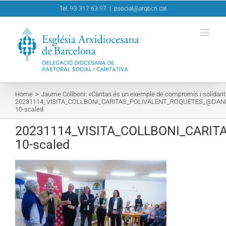
Skip
Tel. 93 317 63 97
|
psocial@arqbcn.cat
to
content
Home
Jaume Collboni: «Càritas és un exemple de compromís i solidarit
20231114_VISITA_COLLBONI_CARITAS_POLIVALENT_ROQUETES_@DANI
10-scaled
20231114_VISITA_COLLBONI_CARI
10-scaled