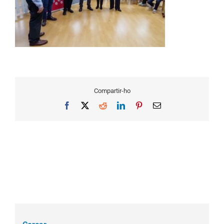
Compartir-ho
Facebook
X
Reddit
LinkedIn
Pinterest
Email