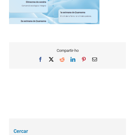
Compartir-ho
Facebook
X
Reddit
LinkedIn
Pinterest
Email
Cercar