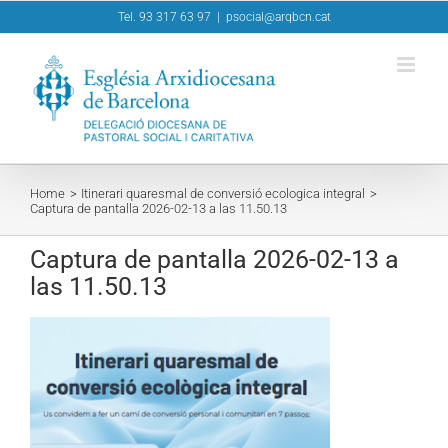
Skip
Tel. 93 317 63 97
|
psocial@arqbcn.cat
to
content
Home
Itinerari quaresmal de conversió ecologica integral
Captura de pantalla 2026-02-13 a las 11.50.13
Captura de pantalla 2026-02-13 a
las 11.50.13