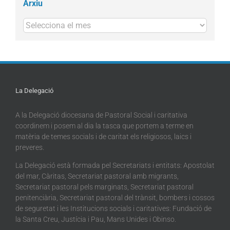
Arxiu
Arxius
La Delegació
A la Delegació diocesana de Pastoral Social i caritativa
coordinem i posem al dia la tasca que portem a terme en
matèria de temes socials i de caritat els religiosos, laics i
preveres.
La Delegació està formada pel Secretariats i entitats: Apostolat
del mar, Càritas, Secretariat pastoral amb migrants,
Secretariat pastoral pels marginats, Secretariat pastoral
penitenciària, Secretariat pastoral del trànsit, bombers i cossos
de seguretat i les Institucions socials i caritatives: Fundació de
la Santa Creu, Justícia i Pau, Mans Unides i Obinso.