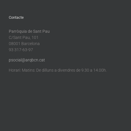
Contacte
Parròquia de Sant Pau
C/Sant Pau, 101
08001 Barcelona
93 317-63-97
psocial@arqbcn.cat
Horari: Matins: De dilluns a divendres de 9.30 a 14.00h.