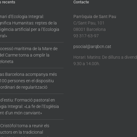
s recents
Contacte
ari d’Ecologia Integral:
Parròquia de Sant Pau
nifica Humanitas: reptes de la
C/Sant Pau, 101
·ligència artificial per a l’Ecologia
08001 Barcelona
ral»
93 317-63-97
psocial@arqbcn.cat
rocessó marítima de la Mare de
del Carme torna a omplir la
Horari: Matins: De dilluns a diven
eloneta
9.30 a 14.00h.
tas Barcelona acompanya més
100 persones en el dispositiu
ordinari de regularització
 d’estiu: Formació pastoral en
gia Integral: «La fe de l’Església
nt d’un món canviant»
Cristòfol torna a reunir els
ctors en la tradicional