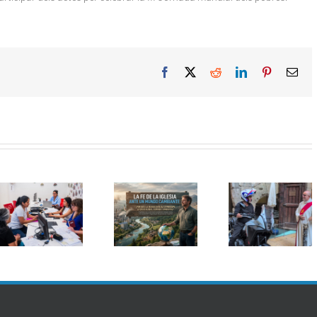
Facebook
X
Reddit
LinkedIn
Pinterest
Ema
Seminar
Curs d’estiu:
Sant Cristòfol
d’Ecolog
Formació
torna a reunir
Integral
pastoral en
els conductors
«Magnifi
Ecologia
en la
Humanita
Integral: «La fe
tradicional
reptes de 
de l’Església
benedicció de
intel·ligèn
davant d’un
vehicles a
artificial p
món canviant»
Barcelona
l’Ecologi
Integral