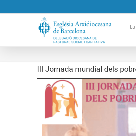
Skip
to
content
La
III Jornada mundial dels pob
View
Larger
Image