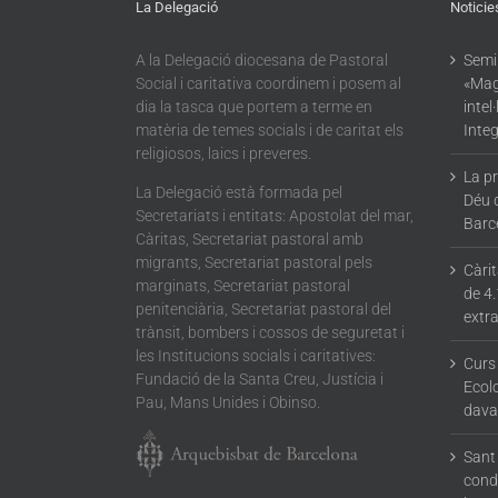
La Delegació
Noticie
A la Delegació diocesana de Pastoral
Semin
Social i caritativa coordinem i posem al
«Mag
dia la tasca que portem a terme en
intel
matèria de temes socials i de caritat els
Integ
religiosos, laics i preveres.
La p
La Delegació està formada pel
Déu 
Secretariats i entitats: Apostolat del mar,
Barc
Càritas, Secretariat pastoral amb
migrants, Secretariat pastoral pels
Càri
marginats, Secretariat pastoral
de 4.
penitenciària, Secretariat pastoral del
extra
trànsit, bombers i cossos de seguretat i
les Institucions socials i caritatives:
Curs
Fundació de la Santa Creu, Justícia i
Ecolo
Pau, Mans Unides i Obinso.
dava
Sant 
condu