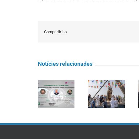
Compartir-ho
Notícies relacionades
Seminari
Càritas
d’Ecologia
Barcelona
Integral:
La processó
acompanya
«Magnifica
marítima de la
més de 4.100
Humanitas:
Mare de Déu
persones en el
reptes de la
del Carme
dispositiu
intel·ligència
torna a omplir
extraordinari
artificial per a
la Barceloneta
de
l’Ecologia
regularització
Integral»