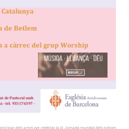
icipar dels actes per celebrar la III Jornada mundial dels pobres.