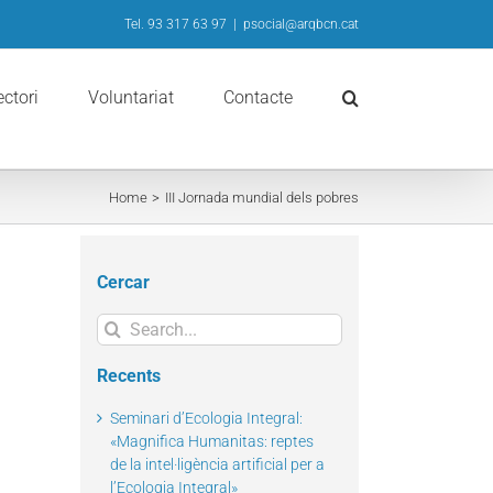
Tel. 93 317 63 97
|
psocial@arqbcn.cat
ectori
Voluntariat
Contacte
Home
III Jornada mundial dels pobres
Cercar
Search
for:
Recents
Seminari d’Ecologia Integral:
«Magnifica Humanitas: reptes
de la intel·ligència artificial per a
l’Ecologia Integral»