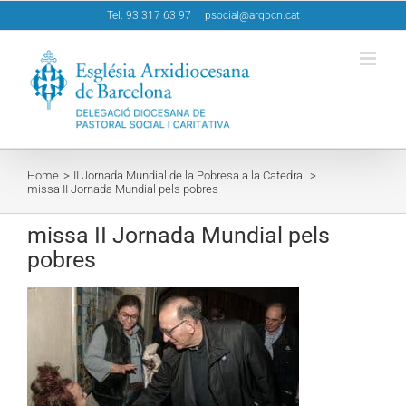
Skip
Tel. 93 317 63 97
|
psocial@arqbcn.cat
to
content
Home
II Jornada Mundial de la Pobresa a la Catedral
missa II Jornada Mundial pels pobres
missa II Jornada Mundial pels
pobres