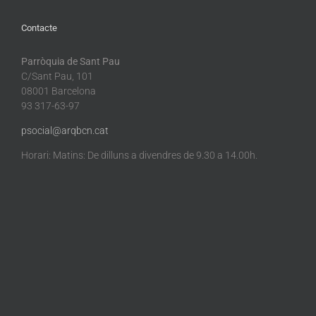
Contacte
Parròquia de Sant Pau
C/Sant Pau, 101
08001 Barcelona
93 317-63-97
psocial@arqbcn.cat
Horari: Matins: De dilluns a divendres de 9.30 a 14.00h.