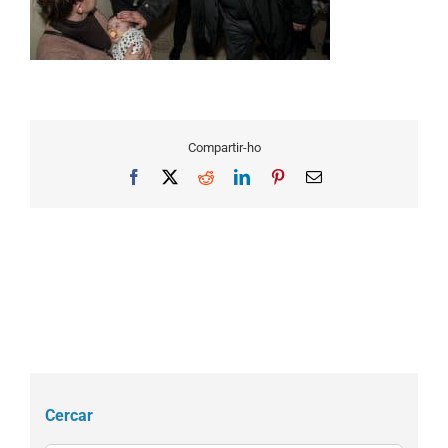
Compartir-ho
Facebook
X
Reddit
LinkedIn
Pinterest
Email
Cercar