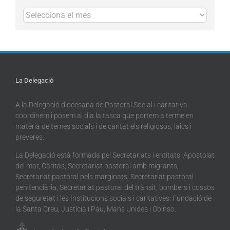
Arxius
La Delegació
A la Delegació diocesana de Pastoral Social i caritativa
coordinem i posem al dia la tasca que portem a terme en
matèria de temes socials i de caritat els religiosos, laics i
preveres.
La Delegació està formada pel Secretariats i entitats: Apostolat
del mar, Càritas, Secretariat pastoral amb migrants,
Secretariat pastoral pels marginats, Secretariat pastoral
penitenciària, Secretariat pastoral del trànsit, bombers i cossos
de seguretat i les Institucions socials i caritatives: Fundació de
la Santa Creu, Justícia i Pau, Mans Unides i Obinso.