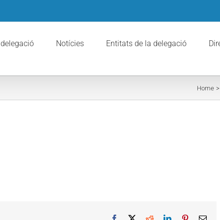
 delegació
Notícies
Entitats de la delegació
Dir
Home
Facebook
X
Reddit
LinkedIn
Pinterest
Ema