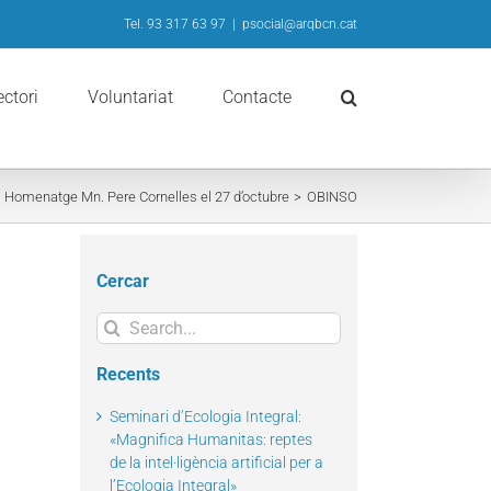
Tel. 93 317 63 97
|
psocial@arqbcn.cat
ectori
Voluntariat
Contacte
Homenatge Mn. Pere Cornelles el 27 d’octubre
OBINSO
Cercar
Search
for:
Recents
Seminari d’Ecologia Integral:
«Magnifica Humanitas: reptes
de la intel·ligència artificial per a
l’Ecologia Integral»
il