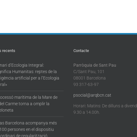
s recents
Contacte
ari d’Ecologia Integral:
Parròquia de Sant Pau
nifica Humanitas: reptes de la
C/Sant Pau, 101
·ligència artificial per a l’Ecologia
08001 Barcelona
ral»
93 317-63-97
psocial@arqbcn.cat
rocessó marítima de la Mare de
del Carme torna a omplir la
Horari: Matins: De dilluns a diven
eloneta
9.30 a 14.00h.
tas Barcelona acompanya més
100 persones en el dispositiu
ordinari de regularització