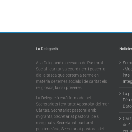
La Delegació
Noticie
A la Delegació diocesana de Pastoral
Semin
Social i caritativa coordinem i posem al
«Mag
dia la tasca que portem a terme en
intel
matèria de temes socials i de caritat els
Integ
religiosos, laics i preveres.
La p
La Delegació està formada pel
Déu 
Secretariats i entitats: Apostolat del mar,
Barc
Càritas, Secretariat pastoral amb
migrants, Secretariat pastoral pels
Càri
marginats, Secretariat pastoral
de 4.
penitenciària, Secretariat pastoral del
extra