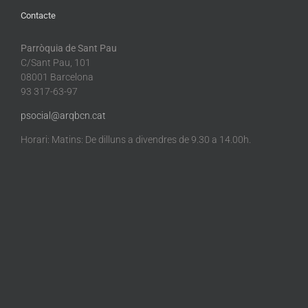
Contacte
Parròquia de Sant Pau
C/Sant Pau, 101
08001 Barcelona
93 317-63-97
psocial@arqbcn.cat
Horari: Matins: De dilluns a divendres de 9.30 a 14.00h.