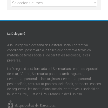
Arxius
La Delegació
A la Delegació diocesana de Pastoral Social i caritativa
coordinem i posem al dia la tasca que portem a terme en
matèria de temes socials i de caritat els religiosos, laics i
preveres.
La Delegació està formada pel Secretariats i entitats: Apostolat
del mar, Càritas, Secretariat pastoral amb migrants,
Secretariat pastoral pels marginats, Secretariat pastoral
penitenciària, Secretariat pastoral del trànsit, bombers i cossos
de seguretat i les Institucions socials i caritatives: Fundació de
la Santa Creu, Justícia i Pau, Mans Unides i Obinso.