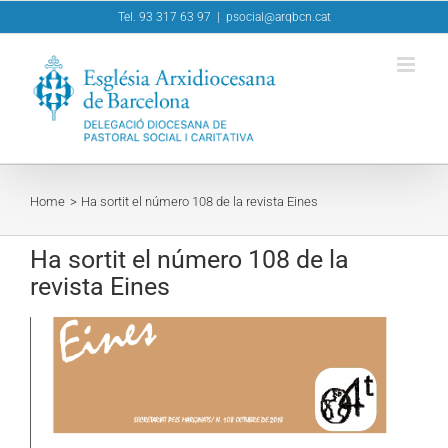
Skip
Tel. 93 317 63 97
|
psocial@arqbcn.cat
to
content
Home
Ha sortit el número 108 de la revista Eines
Ha sortit el número 108 de la
revista Eines
View
Larger
Image