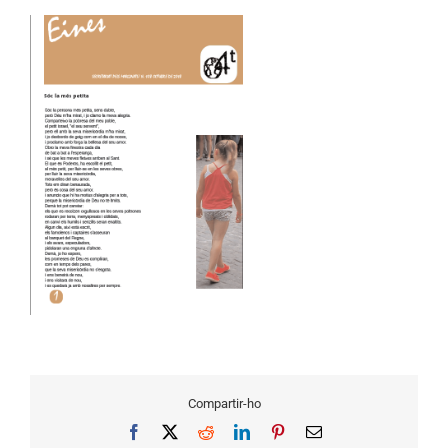
Compartir-ho
Facebook
X
Reddit
LinkedIn
Pinterest
Email