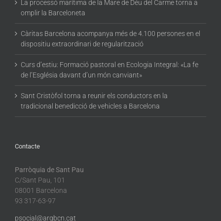
La processó marítima de la Mare de Déu del Carme torna a
omplir la Barceloneta
Càritas Barcelona acompanya més de 4.100 persones en el
dispositiu extraordinari de regularització
Curs d’estiu: Formació pastoral en Ecologia Integral: «La fe
de l’Església davant d’un món canviant»
Sant Cristòfol torna a reunir els conductors en la
tradicional benedicció de vehicles a Barcelona
Contacte
Parròquia de Sant Pau
C/Sant Pau, 101
08001 Barcelona
93 317-63-97
psocial@arqbcn.cat