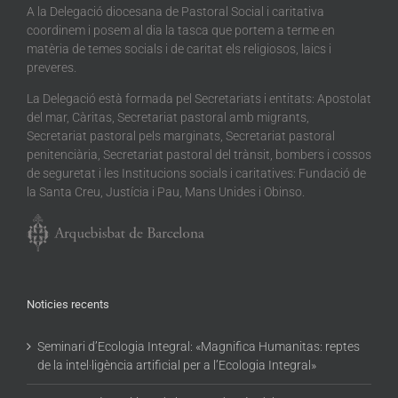
A la Delegació diocesana de Pastoral Social i caritativa
coordinem i posem al dia la tasca que portem a terme en
matèria de temes socials i de caritat els religiosos, laics i
preveres.
La Delegació està formada pel Secretariats i entitats: Apostolat
del mar, Càritas, Secretariat pastoral amb migrants,
Secretariat pastoral pels marginats, Secretariat pastoral
penitenciària, Secretariat pastoral del trànsit, bombers i cossos
de seguretat i les Institucions socials i caritatives: Fundació de
la Santa Creu, Justícia i Pau, Mans Unides i Obinso.
Noticies recents
Seminari d’Ecologia Integral: «Magnifica Humanitas: reptes
de la intel·ligència artificial per a l’Ecologia Integral»