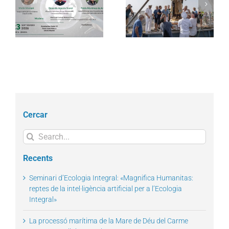
La processó marítima
acompanya més de
la
de la Mare de Déu del
4.100 persones en el
l
Carme torna a omplir la
dispositiu extraordinari
Barceloneta
de regularització
Cercar
Search
for:
Recents
Seminari d’Ecologia Integral: «Magnifica Humanitas:
reptes de la intel·ligència artificial per a l’Ecologia
Integral»
La processó marítima de la Mare de Déu del Carme