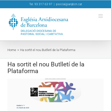
Skip
Tel. 93 317 63 97
|
psocial@arqbcn.cat
to
content
Home
Ha sortit el nou Butlletí de la Plataforma
Ha sortit el nou Butlletí de la
Plataforma
View
Larger
Image