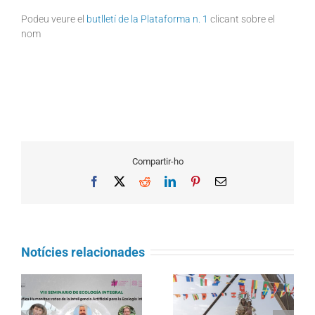
Podeu veure el
butlletí de la Plataforma n. 1
clicant sobre el
nom
Compartir-ho
Facebook
X
Reddit
LinkedIn
Pinterest
Email
Notícies relacionades
Càritas Barcelona