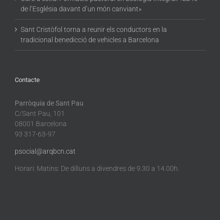
de l’Església davant d’un món canviant»
Sant Cristòfol torna a reunir els conductors en la
tradicional benedicció de vehicles a Barcelona
Contacte
Parròquia de Sant Pau
C/Sant Pau, 101
08001 Barcelona
93 317-63-97
psocial@arqbcn.cat
Horari: Matins: De dilluns a divendres de 9.30 a 14.00h.