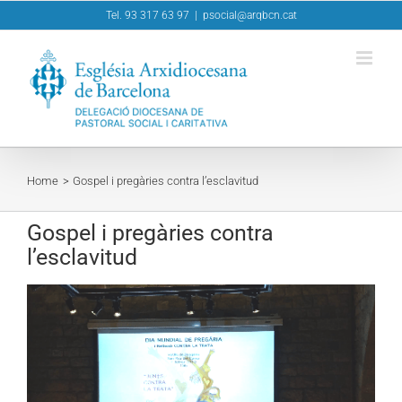
Skip
Tel. 93 317 63 97
|
psocial@arqbcn.cat
to
content
Home
Gospel i pregàries contra l’esclavitud
Gospel i pregàries contra
l’esclavitud
View
Larger
Image