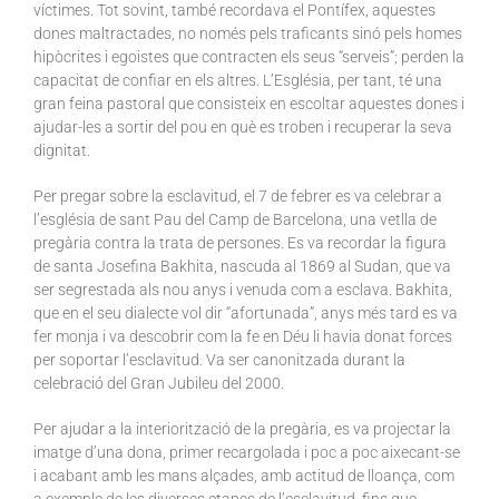
víctimes. Tot sovint, també recordava el Pontífex, aquestes
dones maltractades, no només pels traficants sinó pels homes
hipòcrites i egoistes que contracten els seus “serveis”; perden la
capacitat de confiar en els altres. L’Església, per tant, té una
gran feina pastoral que consisteix en escoltar aquestes dones i
ajudar-les a sortir del pou en què es troben i recuperar la seva
dignitat.
Per pregar sobre la esclavitud, el 7 de febrer es va celebrar a
l’església de sant Pau del Camp de Barcelona, una vetlla de
pregària contra la trata de persones. Es va recordar la figura
de santa Josefina Bakhita, nascuda al 1869 al Sudan, que va
ser segrestada als nou anys i venuda com a esclava. Bakhita,
que en el seu dialecte vol dir “afortunada”, anys més tard es va
fer monja i va descobrir com la fe en Déu li havia donat forces
per soportar l’esclavitud. Va ser canonitzada durant la
celebració del Gran Jubileu del 2000.
Per ajudar a la interiorització de la pregària, es va projectar la
imatge d’una dona, primer recargolada i poc a poc aixecant-se
i acabant amb les mans alçades, amb actitud de lloança, com