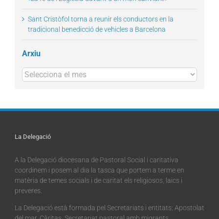
Sant Cristòfol torna a reunir els conductors en la
tradicional benedicció de vehicles a Barcelona
Arxiu
Arxius
La Delegació
A la Delegació diocesana de Pastoral Social i caritativa
coordinem i posem al dia la tasca que portem a terme en
matèria de temes socials i de caritat els religiosos, laics i
preveres.
La Delegació està formada pel Secretariats i entitats: Apostolat
del mar, Càritas, Secretariat pastoral amb migrants,