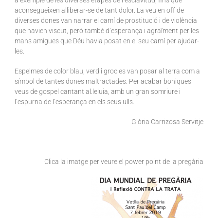
a exemple de les diverses etapes de l’esclavitud, fins que
aconsegueixen alliberar-se de tant dolor. La veu en off de
diverses dones van narrar el camí de prostitució i de violència
que havien viscut, però també d’esperança i agraïment per les
mans amigues que Déu havia posat en el seu camí per ajudar-
les.
Espelmes de color blau, verd i groc es van posar al terra com a
símbol de tantes dones maltractades. Per acabar boniques
veus de gospel cantant al.leluia, amb un gran somriure i
l’espurna de l’esperança en els seus ulls.
Glòria Carrizosa Servitje
Clica la imatge per veure el power point de la pregària