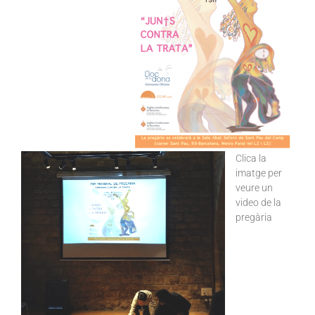
Clica la
imatge per
veure un
video de la
pregària