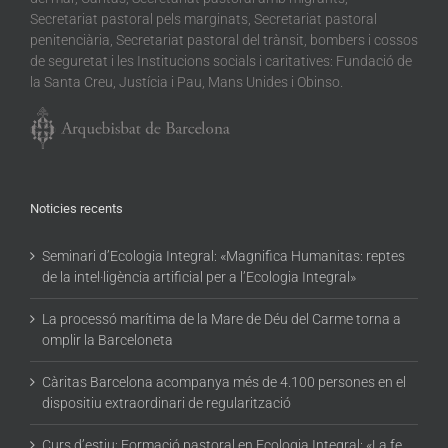
Secretariat pastoral pels marginats, Secretariat pastoral
penitenciària, Secretariat pastoral del trànsit, bombers i cossos
de seguretat i les Institucions socials i caritatives: Fundació de
la Santa Creu, Justícia i Pau, Mans Unides i Obinso.
Noticies recents
Seminari d’Ecologia Integral: «Magnifica Humanitas: reptes
de la intel·ligència artificial per a l’Ecologia Integral»
La processó marítima de la Mare de Déu del Carme torna a
omplir la Barceloneta
Càritas Barcelona acompanya més de 4.100 persones en el
dispositiu extraordinari de regularització
Curs d’estiu: Formació pastoral en Ecologia Integral: «La fe