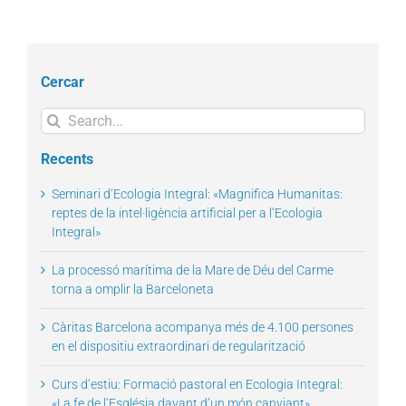
Cercar
Search
for:
Recents
Seminari d’Ecologia Integral: «Magnifica Humanitas:
reptes de la intel·ligència artificial per a l’Ecologia
Integral»
La processó marítima de la Mare de Déu del Carme
torna a omplir la Barceloneta
Càritas Barcelona acompanya més de 4.100 persones
en el dispositiu extraordinari de regularització
Curs d’estiu: Formació pastoral en Ecologia Integral:
«La fe de l’Església davant d’un món canviant»