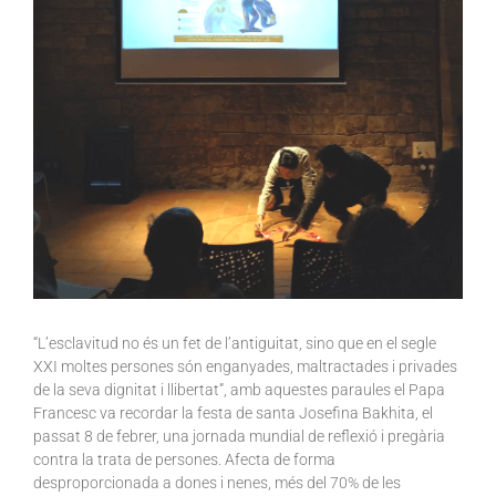
“L’esclavitud no és un fet de l’antiguitat, sino que en el segle
XXI moltes persones són enganyades, maltractades i privades
de la seva dignitat i llibertat”, amb aquestes paraules el Papa
Francesc va recordar la festa de santa Josefina Bakhita, el
passat 8 de febrer, una jornada mundial de reflexió i pregària
contra la trata de persones. Afecta de forma
desproporcionada a dones i nenes, més del 70% de les