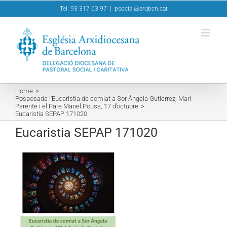
Skip
Tel. 93 317 63 97
|
psocial@arqbcn.cat
to
content
Home
Posposada l’Eucaristia de comiat a Sor Ángela Gutierrez, Mari
Parente i el Pare Manel Pousa, 17 d’octubre
Eucaristia SEPAP 171020
Eucaristia SEPAP 171020