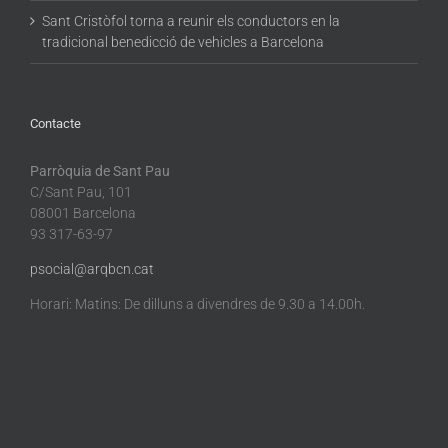
Sant Cristòfol torna a reunir els conductors en la
tradicional benedicció de vehicles a Barcelona
Contacte
Parròquia de Sant Pau
C/Sant Pau, 101
08001 Barcelona
93 317-63-97
psocial@arqbcn.cat
Horari: Matins: De dilluns a divendres de 9.30 a 14.00h.