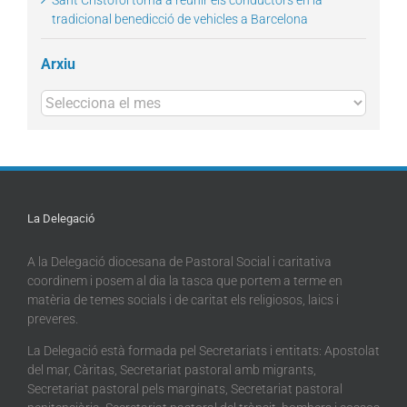
Sant Cristòfol torna a reunir els conductors en la
tradicional benedicció de vehicles a Barcelona
Arxiu
Arxius
La Delegació
A la Delegació diocesana de Pastoral Social i caritativa
coordinem i posem al dia la tasca que portem a terme en
matèria de temes socials i de caritat els religiosos, laics i
preveres.
La Delegació està formada pel Secretariats i entitats: Apostolat
del mar, Càritas, Secretariat pastoral amb migrants,
Secretariat pastoral pels marginats, Secretariat pastoral