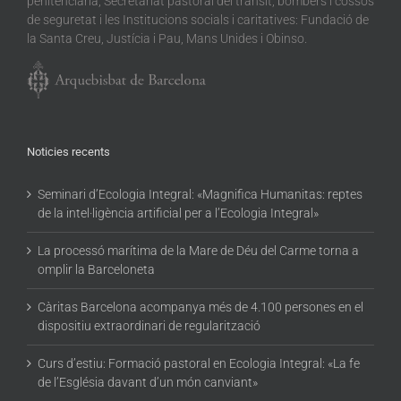
penitenciària, Secretariat pastoral del trànsit, bombers i cossos
de seguretat i les Institucions socials i caritatives: Fundació de
la Santa Creu, Justícia i Pau, Mans Unides i Obinso.
Noticies recents
Seminari d’Ecologia Integral: «Magnifica Humanitas: reptes
de la intel·ligència artificial per a l’Ecologia Integral»
La processó marítima de la Mare de Déu del Carme torna a
omplir la Barceloneta
Càritas Barcelona acompanya més de 4.100 persones en el
dispositiu extraordinari de regularització
Curs d’estiu: Formació pastoral en Ecologia Integral: «La fe
de l’Església davant d’un món canviant»