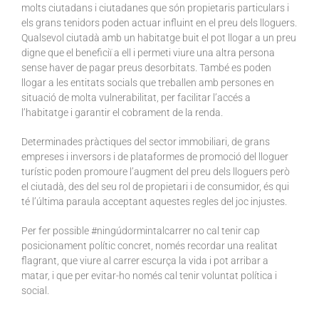
molts ciutadans i ciutadanes que són propietaris particulars i
els grans tenidors poden actuar influint en el preu dels lloguers.
Qualsevol ciutadà amb un habitatge buit el pot llogar a un preu
digne que el beneficiï a ell i permeti viure una altra persona
sense haver de pagar preus desorbitats. També es poden
llogar a les entitats socials que treballen amb persones en
situació de molta vulnerabilitat, per facilitar l’accés a
l’habitatge i garantir el cobrament de la renda.
Determinades pràctiques del sector immobiliari, de grans
empreses i inversors i de plataformes de promoció del lloguer
turístic poden promoure l’augment del preu dels lloguers però
el ciutadà, des del seu rol de propietari i de consumidor, és qui
té l’última paraula acceptant aquestes regles del joc injustes.
Per fer possible #ningúdormintalcarrer no cal tenir cap
posicionament polític concret, només recordar una realitat
flagrant, que viure al carrer escurça la vida i pot arribar a
matar, i que per evitar-ho només cal tenir voluntat política i
social.