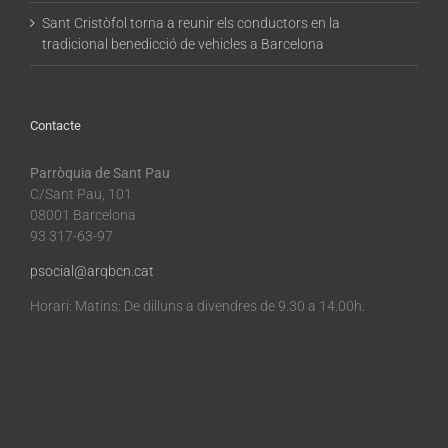
Sant Cristòfol torna a reunir els conductors en la
tradicional benedicció de vehicles a Barcelona
Contacte
Parròquia de Sant Pau
C/Sant Pau, 101
08001 Barcelona
93 317-63-97
psocial@arqbcn.cat
Horari: Matins: De dilluns a divendres de 9.30 a 14.00h.