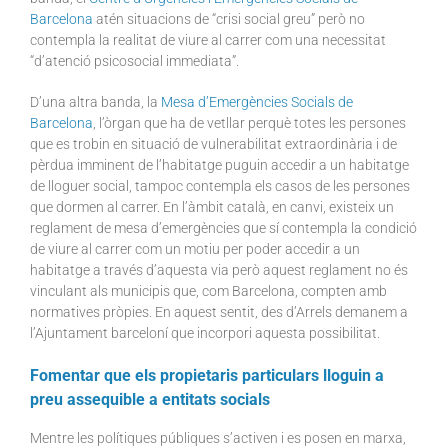
Barcelona
atén situacions de “crisi social greu” però no
contempla la realitat de viure al carrer com una necessitat
“d’atenció psicosocial immediata”.
D’una altra banda, la
Mesa d’Emergències Socials de
Barcelona
, l’òrgan que ha de vetllar perquè totes les persones
que es trobin en situació de vulnerabilitat extraordinària i de
pèrdua imminent de l’habitatge puguin accedir a un habitatge
de lloguer social, tampoc contempla els casos de les persones
que dormen al carrer. En l’àmbit català, en canvi, existeix un
reglament de mesa d’emergències que sí contempla la condició
de viure al carrer com un motiu per poder accedir a un
habitatge a través d’aquesta via però aquest reglament no és
vinculant als municipis que, com Barcelona, compten amb
normatives pròpies. En aquest sentit, des d’Arrels demanem a
l’Ajuntament barceloní que incorpori aquesta possibilitat.
Fomentar que els propietaris particulars lloguin a
preu assequible a entitats socials
Mentre les polítiques públiques s’activen i es posen en marxa,