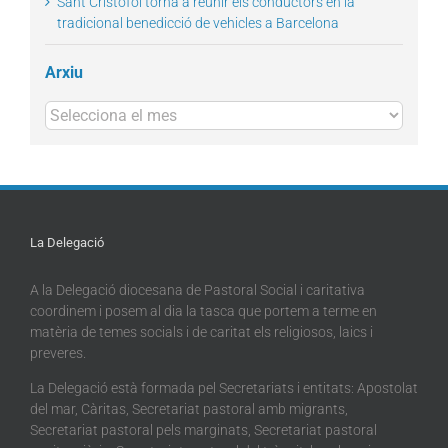
Sant Cristòfol torna a reunir els conductors en la
tradicional benedicció de vehicles a Barcelona
Arxiu
Arxius
La Delegació
A la Delegació diocesana de Pastoral Social i caritativa
coordinem i posem al dia la tasca que portem a terme en
matèria de temes socials i de caritat els religiosos, laics i
preveres.
La Delegació està formada pel Secretariats i entitats: Apostolat
del mar, Càritas, Secretariat pastoral amb migrants,
Secretariat pastoral pels marginats, Secretariat pastoral