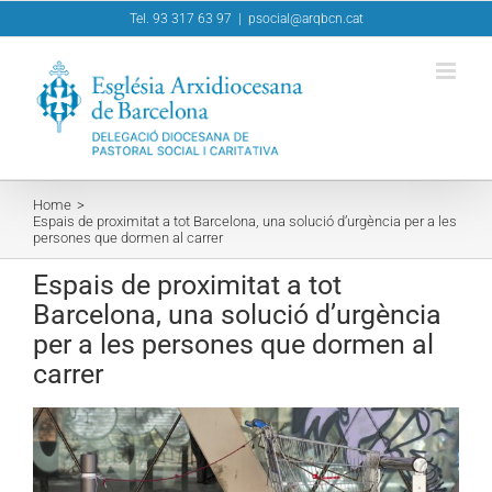
Skip
Tel. 93 317 63 97
|
psocial@arqbcn.cat
to
content
Home
Espais de proximitat a tot Barcelona, una solució d’urgència per a les
persones que dormen al carrer
Espais de proximitat a tot
Barcelona, una solució d’urgència
per a les persones que dormen al
carrer
View
Larger
Image