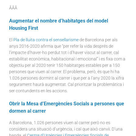
ÂÂÂ
Augmentar el nombre d’habitatges del model
Housing First
El
Pla de lluita contra el sensellarisme
de Barcelona per als
anys 2016-2020 afirma que “per refer la vida després de
l’impacte d’haver-ho perdut tot i d’haver viscut al carrer, cal
estabilitat econòmica, habitacional i emocional” i es fixa com a
objectiu per al 2020 tenir 150 habitatges estables per a 150
persones que viuen al carrer. El problema, però, és que hi ha
1.026 persones dormint al carrer i que per a l’any 2020 la xifra
segurament haurà augmentat. Cal prioritzar la problemàtica i
ser contundents en les accions.
Obrir la Mesa d’Emergències Socials a persones que
dormen al carrer
A Barcelona, 1.026 persones viuen al carrer però no es
considera una situació d’urgència, i cal que això canviï. D’una
banda, el
Centre d’Urgències i Emergències Socials de