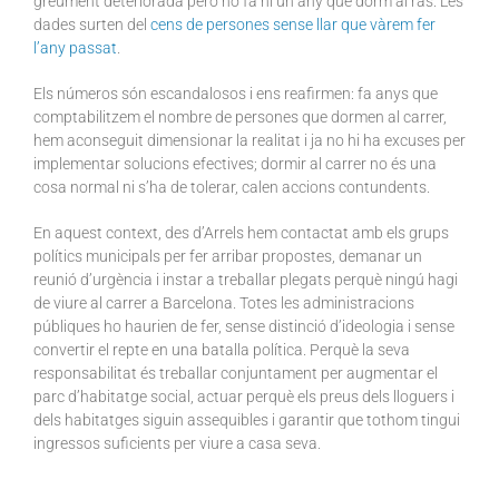
greument deteriorada però no fa ni un any que dorm al ras. Les
dades surten del
cens de persones sense llar que vàrem fer
l’any passat
.
Els números són escandalosos i ens reafirmen: fa anys que
comptabilitzem el nombre de persones que dormen al carrer,
hem aconseguit dimensionar la realitat i ja no hi ha excuses per
implementar solucions efectives; dormir al carrer no és una
cosa normal ni s’ha de tolerar, calen accions contundents.
En aquest context, des d’Arrels hem contactat amb els grups
polítics municipals per fer arribar propostes, demanar un
reunió d’urgència i instar a treballar plegats perquè ningú hagi
de viure al carrer a Barcelona. Totes les administracions
públiques ho haurien de fer, sense distinció d’ideologia i sense
convertir el repte en una batalla política. Perquè la seva
responsabilitat és treballar conjuntament per augmentar el
parc d’habitatge social, actuar perquè els preus dels lloguers i
dels habitatges siguin assequibles i garantir que tothom tingui
ingressos suficients per viure a casa seva.