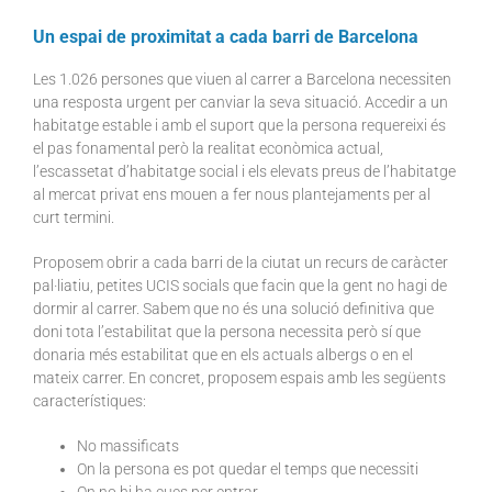
Un espai de proximitat a cada barri de Barcelona
Les 1.026 persones que viuen al carrer a Barcelona necessiten
una resposta urgent per canviar la seva situació. Accedir a un
habitatge estable i amb el suport que la persona requereixi és
el pas fonamental però la realitat econòmica actual,
l’escassetat d’habitatge social i els elevats preus de l’habitatge
al mercat privat ens mouen a fer nous plantejaments per al
curt termini.
Proposem obrir a cada barri de la ciutat un recurs de caràcter
pal·liatiu, petites UCIS socials que facin que la gent no hagi de
dormir al carrer. Sabem que no és una solució definitiva que
doni tota l’estabilitat que la persona necessita però sí que
donaria més estabilitat que en els actuals albergs o en el
mateix carrer. En concret, proposem espais amb les següents
característiques:
No massificats
On la persona es pot quedar el temps que necessiti
On no hi ha cues per entrar