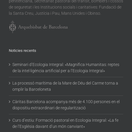
penitenciària, Secretariat pastoral del trànsit, bombers i cossos
de seguretat i les Institucions socials i caritatives: Fundació de
la Santa Creu, Justícia i Pau, Mans Unides i Obinso.
Noticies recents
Seminari d’Ecologia Integral: «Magnifica Humanitas: reptes
de la intel·ligència artificial per a l’Ecologia Integral»
La processó marítima de la Mare de Déu del Carme torna a
omplir la Barceloneta
Càritas Barcelona acompanya més de 4.100 persones en el
dispositiu extraordinari de regularització
Curs d’estiu: Formació pastoral en Ecologia Integral: «La fe
de l’Església davant d’un món canviant»