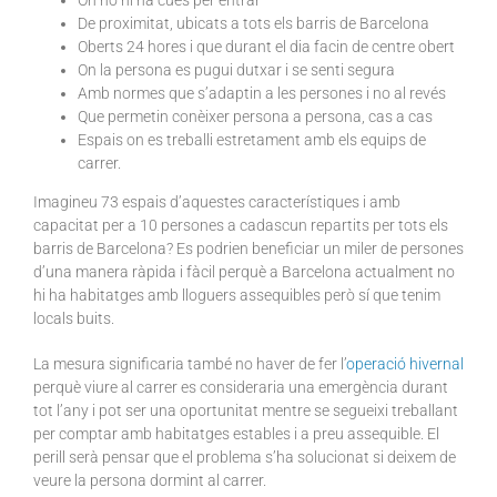
De proximitat, ubicats a tots els barris de Barcelona
Oberts 24 hores i que durant el dia facin de centre obert
On la persona es pugui dutxar i se senti segura
Amb normes que s’adaptin a les persones i no al revés
Que permetin conèixer persona a persona, cas a cas
Espais on es treballi estretament amb els equips de
carrer.
Imagineu 73 espais d’aquestes característiques i amb
capacitat per a 10 persones a cadascun repartits per tots els
barris de Barcelona? Es podrien beneficiar un miler de persones
d’una manera ràpida i fàcil perquè a Barcelona actualment no
hi ha habitatges amb lloguers assequibles però sí que tenim
locals buits.
La mesura significaria també no haver de fer l’
operació hivernal
perquè viure al carrer es consideraria una emergència durant
tot l’any i pot ser una oportunitat mentre se segueixi treballant
per comptar amb habitatges estables i a preu assequible. El
perill serà pensar que el problema s’ha solucionat si deixem de
veure la persona dormint al carrer.