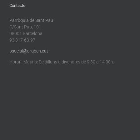
Contacte
Parròquia de Sant Pau
C/Sant Pau, 101
08001 Barcelona
93 317-63-97
psocial@arqbcn.cat
Horari: Matins: De dilluns a divendres de 9.30 a 14.00h.