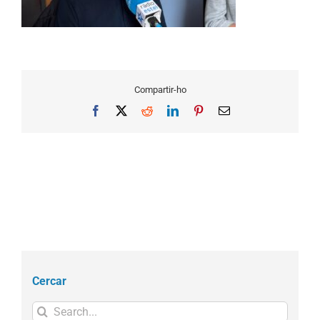
Compartir-ho
Facebook
X
Reddit
LinkedIn
Pinterest
Email
Cercar
Search