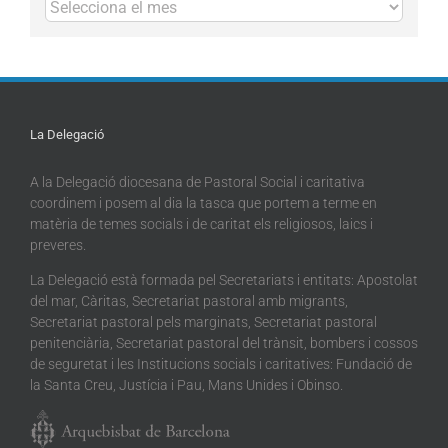
Arxius
La Delegació
A la Delegació diocesana de Pastoral Social i caritativa
coordinem i posem al dia la tasca que portem a terme en
matèria de temes socials i de caritat els religiosos, laics i
preveres.
La Delegació està formada pel Secretariats i entitats: Apostolat
del mar, Càritas, Secretariat pastoral amb migrants,
Secretariat pastoral pels marginats, Secretariat pastoral
penitenciària, Secretariat pastoral del trànsit, bombers i cossos
de seguretat i les Institucions socials i caritatives: Fundació de
la Santa Creu, Justícia i Pau, Mans Unides i Obinso.