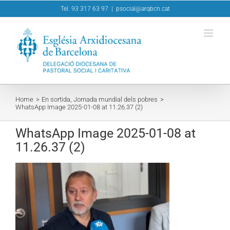
Skip
Tel. 93 317 63 97
|
psocial@arqbcn.cat
to
content
Home
En sortida, Jornada mundial dels pobres
WhatsApp Image 2025-01-08 at 11.26.37 (2)
WhatsApp Image 2025-01-08 at
11.26.37 (2)