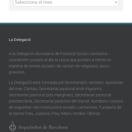
Arxius
La Delegació
A la Delegació diocesana de Pastoral Social i caritativa
coordinem i posem al dia la tasca que portem a terme en
matèria de temes socials i de caritat els religiosos, laics i
preveres.
La Delegació està formada pel Secretariats i entitats: Apostolat
del mar, Càritas, Secretariat pastoral amb migrants,
Secretariat pastoral pels marginats, Secretariat pastoral
penitenciària, Secretariat pastoral del trànsit, bombers i cossos
de seguretat i les Institucions socials i caritatives: Fundació de
la Santa Creu, Justícia i Pau, Mans Unides i Obinso.