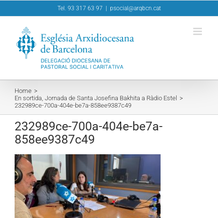
Skip
Tel. 93 317 63 97
|
psocial@arqbcn.cat
to
content
Home
En sortida, Jornada de Santa Josefina Bakhita a Ràdio Estel
232989ce-700a-404e-be7a-858ee9387c49
232989ce-700a-404e-be7a-
858ee9387c49