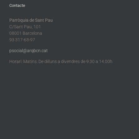
Contacte
Parròquia de Sant Pau
C/Sant Pau, 101
08001 Barcelona
93 317-63-97
psocial@arqbcn.cat
Horari: Matins: De dilluns a divendres de 9.30 a 14.00h.