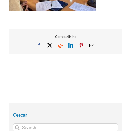
Compartir-ho
Facebook
X
Reddit
LinkedIn
Pinterest
Email
Cercar
Search