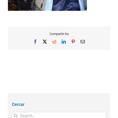
Compartir-ho
Facebook
X
Reddit
LinkedIn
Pinterest
Email
Cercar
Search