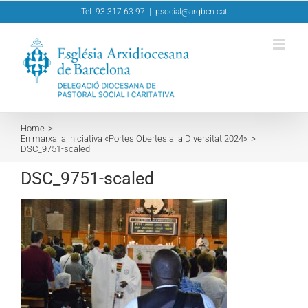
Skip
Tel. 93 317 63 97
|
psocial@arqbcn.cat
to
content
Home
En marxa la iniciativa «Portes Obertes a la Diversitat 2024»
DSC_9751-scaled
DSC_9751-scaled