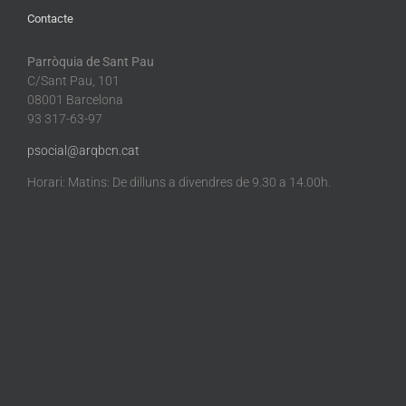
Contacte
Parròquia de Sant Pau
C/Sant Pau, 101
08001 Barcelona
93 317-63-97
psocial@arqbcn.cat
Horari: Matins: De dilluns a divendres de 9.30 a 14.00h.