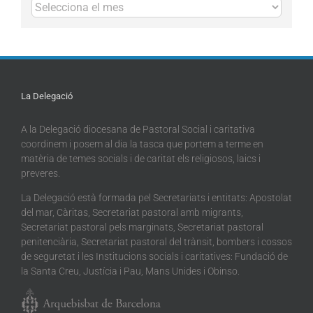
Arxius
La Delegació
A la Delegació diocesana de Pastoral Social i caritativa
coordinem i posem al dia la tasca que portem a terme en
matèria de temes socials i de caritat els religiosos, laics i
preveres.
La Delegació està formada pel Secretariats i entitats: Apostolat
del mar, Càritas, Secretariat pastoral amb migrants,
Secretariat pastoral pels marginats, Secretariat pastoral
penitenciària, Secretariat pastoral del trànsit, bombers i cossos
de seguretat i les Institucions socials i caritatives: Fundació de
la Santa Creu, Justícia i Pau, Mans Unides i Obinso.