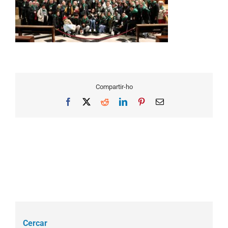
Compartir-ho
Facebook
X
Reddit
LinkedIn
Pinterest
Email
Cercar