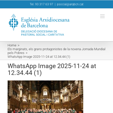
Skip
Tel. 93 317 63 97
|
psocial@arqbcn.cat
to
content
Home
Els marginats, els grans protagonistes de la novena Jornada Mundial
pels Pobres
WhatsApp Image 2025-11-24 at 12.34.44 (1)
WhatsApp Image 2025-11-24 at
12.34.44 (1)