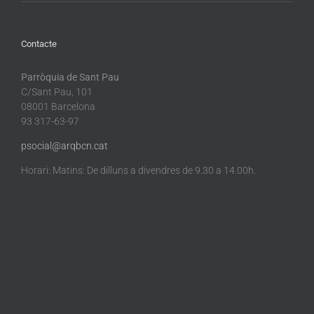
Contacte
Parròquia de Sant Pau
C/Sant Pau, 101
08001 Barcelona
93 317-63-97
psocial@arqbcn.cat
Horari: Matins: De dilluns a divendres de 9.30 a 14.00h.