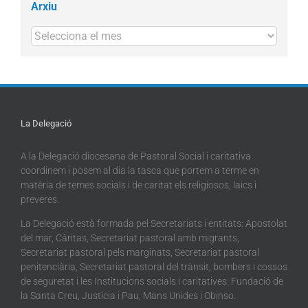
Arxiu
Arxius
La Delegació
A la Delegació diocesana de Pastoral Social i caritativa
coordinem i posem al dia la tasca que portem a terme en
matèria de temes socials i de caritat els religiosos, laics i
preveres.
La Delegació està formada pel Secretariats i entitats: Apostolat
del mar, Càritas, Secretariat pastoral amb migrants,
Secretariat pastoral pels marginats, Secretariat pastoral
penitenciària, Secretariat pastoral del trànsit, bombers i cossos
de seguretat i les Institucions socials i caritatives: Fundació de
la Santa Creu, Justícia i Pau, Mans Unides i Obinso.