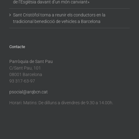
de l’Església davant d’un món canviant»
Sant Cristòfol torna a reunir els conductors en la
tradicional benedicció de vehicles a Barcelona
Contacte
Parròquia de Sant Pau
C/Sant Pau, 101
08001 Barcelona
93 317-63-97
psocial@arqbcn.cat
Horari: Matins: De dilluns a divendres de 9.30 a 14.00h.