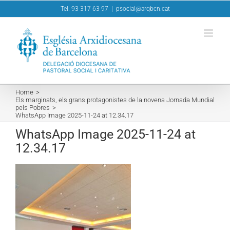
Skip
Tel. 93 317 63 97
|
psocial@arqbcn.cat
to
content
Home
Els marginats, els grans protagonistes de la novena Jornada Mundial
pels Pobres
WhatsApp Image 2025-11-24 at 12.34.17
WhatsApp Image 2025-11-24 at
12.34.17