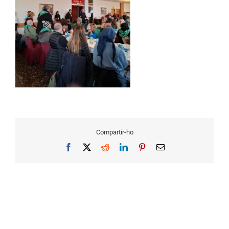
Compartir-ho
Facebook
X
Reddit
LinkedIn
Pinterest
Email