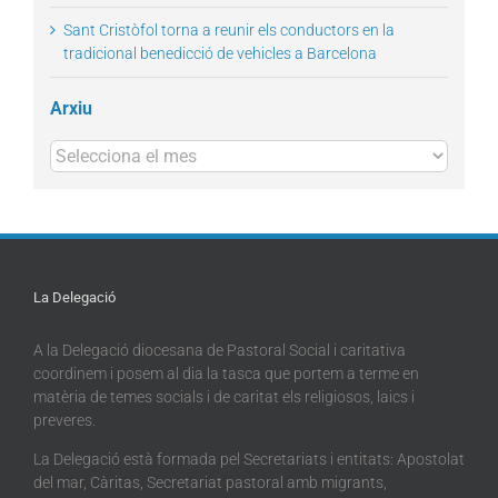
Sant Cristòfol torna a reunir els conductors en la
tradicional benedicció de vehicles a Barcelona
Arxiu
Arxius
La Delegació
A la Delegació diocesana de Pastoral Social i caritativa
coordinem i posem al dia la tasca que portem a terme en
matèria de temes socials i de caritat els religiosos, laics i
preveres.
La Delegació està formada pel Secretariats i entitats: Apostolat
del mar, Càritas, Secretariat pastoral amb migrants,