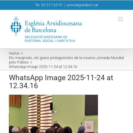
Skip
Tel. 93 317 63 97
|
psocial@arqbcn.cat
to
content
Home
Els marginats, els grans protagonistes de la novena Jornada Mundial
pels Pobres
WhatsApp Image 2025-11-24 at 12.34.16
WhatsApp Image 2025-11-24 at
12.34.16