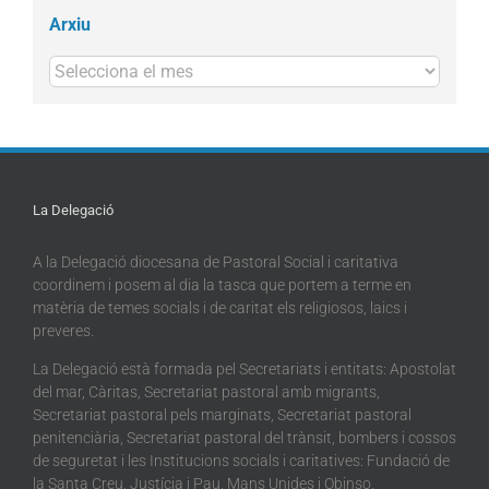
Arxiu
Arxius
La Delegació
A la Delegació diocesana de Pastoral Social i caritativa
coordinem i posem al dia la tasca que portem a terme en
matèria de temes socials i de caritat els religiosos, laics i
preveres.
La Delegació està formada pel Secretariats i entitats: Apostolat
del mar, Càritas, Secretariat pastoral amb migrants,
Secretariat pastoral pels marginats, Secretariat pastoral
penitenciària, Secretariat pastoral del trànsit, bombers i cossos
de seguretat i les Institucions socials i caritatives: Fundació de
la Santa Creu, Justícia i Pau, Mans Unides i Obinso.