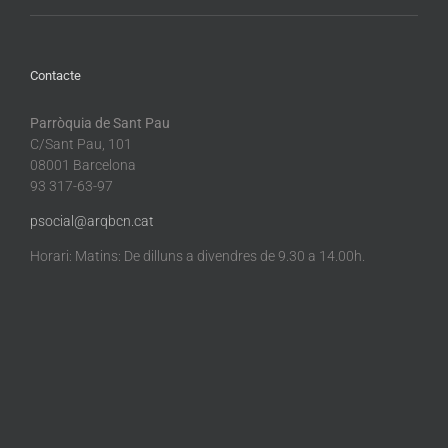
Contacte
Parròquia de Sant Pau
C/Sant Pau, 101
08001 Barcelona
93 317-63-97
psocial@arqbcn.cat
Horari: Matins: De dilluns a divendres de 9.30 a 14.00h.