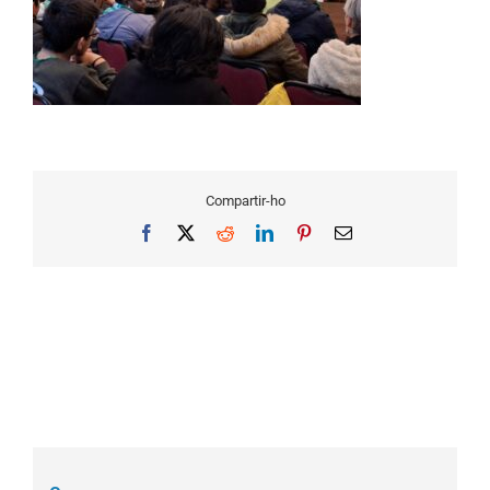
Compartir-ho
Facebook
X
Reddit
LinkedIn
Pinterest
Email